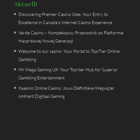
Aktuellt
Discovering Premier Casino Sites: Your Entry to
Excellence in Canada’s Internet Casino Experience
Verde Casino – Kompleksowy Przewodnik po Platformie
Hazardowej Nowej Generacji
Welcome to our casino: Your Portal to Top-Tier Online
Gambling
Mr Mega Gaming UK: Your Top-tier Hub for Superior
Gambling Entertainment
Kaasino Online Casino: Jouw Definitieve Wegwijzer
omtrent Digitaal Gaming