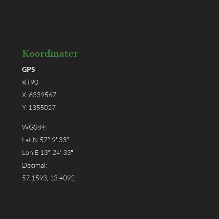
Koordinater
GPS
RT90:
X: 6339567
Y: 1355027
WGS84:
Lat N 57° 9′ 33″
Lon E 13° 24′ 33″
Decimal:
57.1593, 13.4092