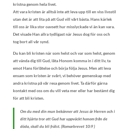
kristna genom hela livet.
Att vara kristen är alltså inte att leva upp till en viss livsstil
utan det är att lita på att Gud vill vårt bästa. Hans kärlek
till oss är lika stor oavsett hur misslyckade vi än kan vara.
Det visade Han allra tydligast när Jesus dog för oss och
tog bort all vår synd.
Du kan bli kristen när som helst och var som helst, genom
att vända dig till Gud, låta Honom komma in i ditt liv, ta
emot Hans förlåtelse och börja följa Jesus. Men att leva
ensam som kristen är svårt, vi behöver gemenskap med
andra kristna på vår resa genom livet. Ta därför gärna
kontakt med oss om du vill veta mer eller har bestämt dig
för att bli kristen.
Om du med din mun bekänner att Jesus är Herren och i
ditt hjärta tror att Gud har uppväckt honom från de
döda, skall du bli frälst. (‭Romarbrevet‬ ‭10:9 )