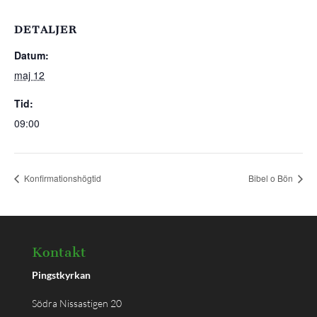
DETALJER
Datum:
maj 12
Tid:
09:00
Konfirmationshögtid
Bibel o Bön
Kontakt
Pingstkyrkan
Södra Nissastigen 20