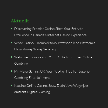
Aktuellt
Discovering Premier Casino Sites: Your Entry to
Excellence in Canada’s Internet Casino Experience
Verde Casino – Kompleksowy Przewodnik po Platformie
Hazardowej Nowej Generacji
Welcome to our casino: Your Portal to Top-Tier Online
Gambling
Mr Mega Gaming UK: Your Top-tier Hub for Superior
Gambling Entertainment
Kaasino Online Casino: Jouw Definitieve Wegwijzer
omtrent Digitaal Gaming