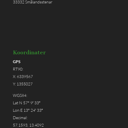
33332 Smålandsstenar
Koordinater
GPS
RT90:
X: 6339567
Y: 1355027
WGS84:
Lat N 57° 9′ 33″
Lon E 13° 24′ 33″
Decimal:
57.1593, 13.4092