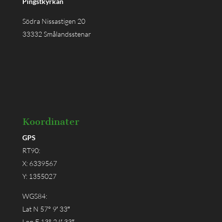
Pingstkyrkan
Södra Nissastigen 20
33332 Smålandsstenar
Koordinater
GPS
RT90:
X: 6339567
Y: 1355027
WGS84:
Lat N 57° 9′ 33″
Lon E 13° 24′ 33″