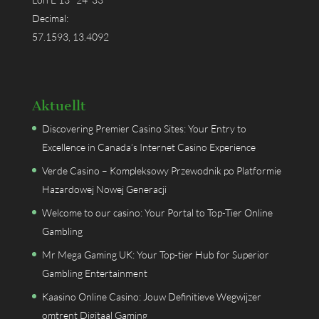
Decimal:
57.1593, 13.4092
Aktuellt
Discovering Premier Casino Sites: Your Entry to
Excellence in Canada’s Internet Casino Experience
Verde Casino – Kompleksowy Przewodnik po Platformie
Hazardowej Nowej Generacji
Welcome to our casino: Your Portal to Top-Tier Online
Gambling
Mr Mega Gaming UK: Your Top-tier Hub for Superior
Gambling Entertainment
Kaasino Online Casino: Jouw Definitieve Wegwijzer
omtrent Digitaal Gaming