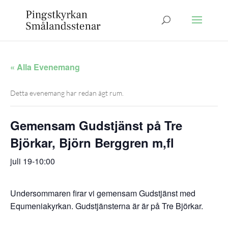
« Alla Evenemang
Detta evenemang har redan ägt rum.
Gemensam Gudstjänst på Tre
Björkar, Björn Berggren m,fl
juli 19-10:00
Undersommaren firar vi gemensam Gudstjänst med
Equmeniakyrkan. Gudstjänsterna är är på Tre Björkar.