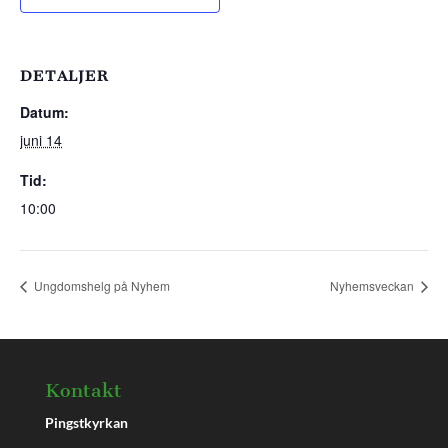
DETALJER
Datum:
juni 14
Tid:
10:00
Ungdomshelg på Nyhem
Nyhemsveckan
Kontakt
Pingstkyrkan