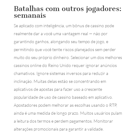
Batalhas com outros jogadores:
semanais
Se aplicado com inteligência, um bônus de cassino pode
realmente dar a você uma vantagem real — não por
garantindo ganhos, alongando seu tempo de jogo, e
permitindo que você tente riscos planejados sem perder
muito do seu próprio dinheiro. Selecionar um dos melhores
cassinos online do Reino Unido requer ignorar anúncios
chamativos. Ignore sistemas inversos para reduzir a
inclinação. Muitas delas estão se concentrando em
aplicativos de apostas para fazer uso a crescente
popularidade de uso de cassino baseado em aplicativo.
Apostadores podem melhorar as escolhas usando o RTP,
ainda é uma medida de longo prazo. Muitos usuários pulam
a leitura dos termos e perdem pagamentos. Monitorar
alterações promocionais para garantir a validade.