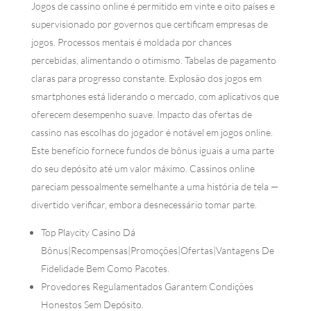
Jogos de cassino online é permitido em vinte e oito países e
supervisionado por governos que certificam empresas de
jogos. Processos mentais é moldada por chances
percebidas, alimentando o otimismo. Tabelas de pagamento
claras para progresso constante. Explosão dos jogos em
smartphones está liderando o mercado, com aplicativos que
oferecem desempenho suave. Impacto das ofertas de
cassino nas escolhas do jogador é notável em jogos online.
Este benefício fornece fundos de bônus iguais a uma parte
do seu depósito até um valor máximo. Cassinos online
pareciam pessoalmente semelhante a uma história de tela —
divertido verificar, embora desnecessário tomar parte.
Top Playcity Casino Dá
Bônus|Recompensas|Promoções|Ofertas|Vantagens De
Fidelidade Bem Como Pacotes.
Provedores Regulamentados Garantem Condições
Honestos Sem Depósito.