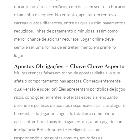
durante horários específicos, com base em seu fuso horário
e tamanho da equipe. No entanto, apostar um centavo
carrega custos diferentes, entre os quais estão pagamentos
reduzidos, linhas de pagamento diminuídas, assim como
menor chance de acionar recursos. Jogar online deve
sempre ser uma forma de entretenimento em primeiro
lugar.
Apostas Obrigações – Chave Chave Aspecto
Muitas crenças falsas em torno de apostas digitais, o que
afeta o comportamento nas apostas. Consequentemente,
qual versão é superior? Eles apresentam portfólios de jogos
ricos, condições lenientes, e ofertas especiais, enquanto
defendem políticas de apostas responsáveis para proteger o
bem-estar do jogador. Jogos de tabuleiro como pôquer
apresentam boas taxas de pagamento, quando jogado com
inteligência. Bots de suporte inteligentes estão
respondendo a perguntas comuns, em todas as