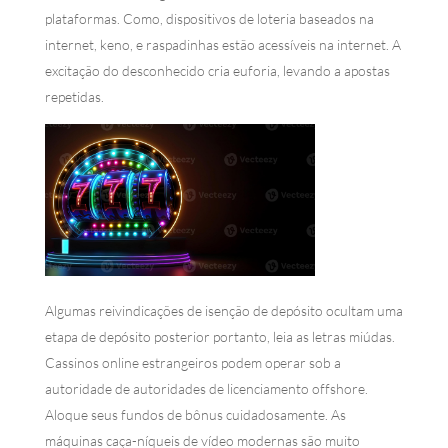
plataformas. Como, dispositivos de loteria baseados na
internet, keno, e raspadinhas estão acessíveis na internet. A
excitação do desconhecido cria euforia, levando a apostas
repetidas.
Algumas reivindicações de isenção de depósito ocultam uma
etapa de depósito posterior portanto, leia as letras miúdas.
Cassinos online estrangeiros podem operar sob a
autoridade de autoridades de licenciamento offshore.
Aloque seus fundos de bônus cuidadosamente. As
máquinas caça-níqueis de vídeo modernas são muito