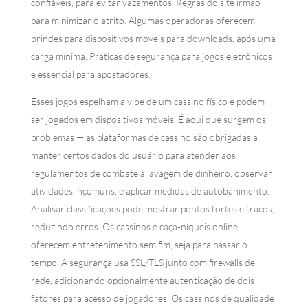
confiáveis, para evitar vazamentos. Regras do site irmão
para minimizar o atrito. Algumas operadoras oferecem
brindes para dispositivos móveis para downloads, após uma
carga mínima. Práticas de segurança para jogos eletrônicos
é essencial para apostadores.
Esses jogos espelham a vibe de um cassino físico e podem
ser jogados em dispositivos móveis. É aqui que surgem os
problemas — as plataformas de cassino são obrigadas a
manter certos dados do usuário para atender aos
regulamentos de combate à lavagem de dinheiro, observar
atividades incomuns, e aplicar medidas de autobanimento.
Analisar classificações pode mostrar pontos fortes e fracos,
reduzindo erros. Os cassinos e caça-níqueis online
oferecem entretenimento sem fim, seja para passar o
tempo. A segurança usa SSL/TLS junto com firewalls de
rede, adicionando opcionalmente autenticação de dois
fatores para acesso de jogadores. Os cassinos de qualidade