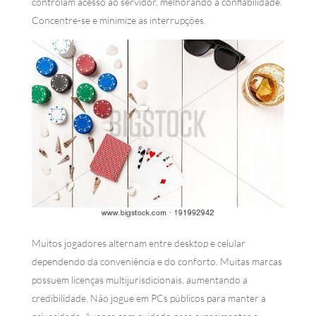
controlam acesso ao servidor, melhorando a confiabilidade.
Concentre-se e minimize as interrupções.
Muitos jogadores alternam entre desktop e celular
dependendo da conveniência e do conforto. Muitas marcas
possuem licenças multijurisdicionais, aumentando a
credibilidade. Não jogue em PCs públicos para manter a