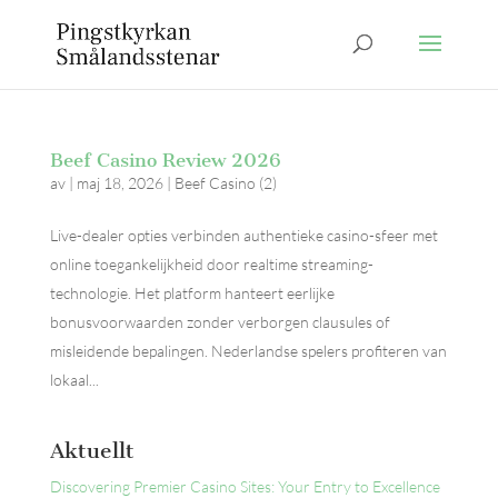
Beef Casino Review 2026
av
|
maj 18, 2026
|
Beef Casino (2)
Live-dealer opties verbinden authentieke casino-sfeer met
online toegankelijkheid door realtime streaming-
technologie. Het platform hanteert eerlijke
bonusvoorwaarden zonder verborgen clausules of
misleidende bepalingen. Nederlandse spelers profiteren van
lokaal...
Aktuellt
Discovering Premier Casino Sites: Your Entry to Excellence