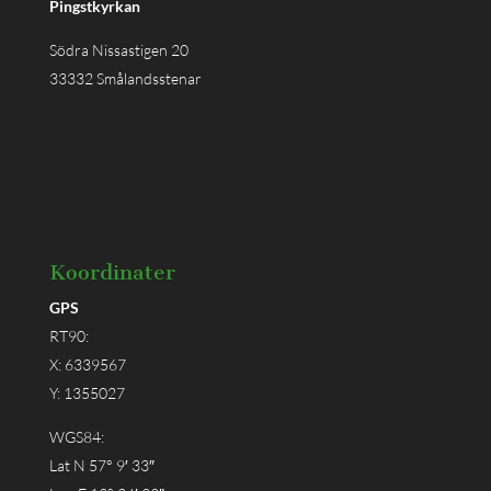
Pingstkyrkan
Södra Nissastigen 20
33332 Smålandsstenar
Koordinater
GPS
RT90:
X: 6339567
Y: 1355027
WGS84:
Lat N 57° 9′ 33″