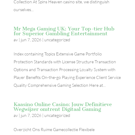
Collection At Spins Heaven casino site, we distinguish
ourselves...
Mr Mega Gaming UK: Your Top-tier Hub
for Superior Gambling Entertainment
av
|
jun 7, 2026
|
uncategorized
Index containing Topics Extensive Game Portfolio
Protection Standards with License Structure Transaction
Options and Transaction Processing Loyalty System with
Player Benefits On-the-go Playing Experience Client Service
Quality Comprehensive Gaming Selection Here at...
Kaasino Online Casino: Jouw Definitieve
Wegwijzer omtrent Digitaal Gaming
av
|
jun 7, 2026
|
uncategorized
Overzicht Ons Ruime Gamecollectie Flexibele