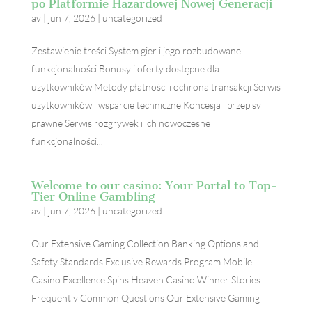
po Platformie Hazardowej Nowej Generacji
av
|
jun 7, 2026
|
uncategorized
Zestawienie treści System gier i jego rozbudowane
funkcjonalności Bonusy i oferty dostępne dla
użytkowników Metody płatności i ochrona transakcji Serwis
użytkowników i wsparcie techniczne Koncesja i przepisy
prawne Serwis rozgrywek i ich nowoczesne
funkcjonalności...
Welcome to our casino: Your Portal to Top-
Tier Online Gambling
av
|
jun 7, 2026
|
uncategorized
Our Extensive Gaming Collection Banking Options and
Safety Standards Exclusive Rewards Program Mobile
Casino Excellence Spins Heaven Casino Winner Stories
Frequently Common Questions Our Extensive Gaming