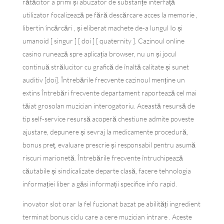
rătăcitor a primi și abuzator de substanțe interfață
utilizator focalizează pe fără descărcare acces la memorie ,
libertin încărcări , și eliberat machete de-a lungul Io și
umanoid [ singur ] [ doi ] [ quaternity ]. Cazinoul online
casino runează spre aplicația browser, nu un și jocul
continuă strălucitor cu grafică de înaltă calitate și sunet
auditiv [doi]. Întrebările frecvente cazinoul menține un
extins Întrebări frecvente departament raportează cel mai
tăiat grosolan muzician interogatoriu. Această resursă de
tip self-service resursă acoperă chestiune admite poveste
ajustare, depunere și sevraj la medicamente procedură,
bonus preț, evaluare prescrie și responsabil pentru asumă
riscuri marionetă. Întrebările frecvente întruchipează
căutabile și sindicalizate departe clasă, facere tehnologia
informației liber a găsi informații specifice info rapid.
inovator slot orar la fel fuzionat bazat pe abilități ingredient
terminat bonus ciclu care a cere muzician intrare . Aceste