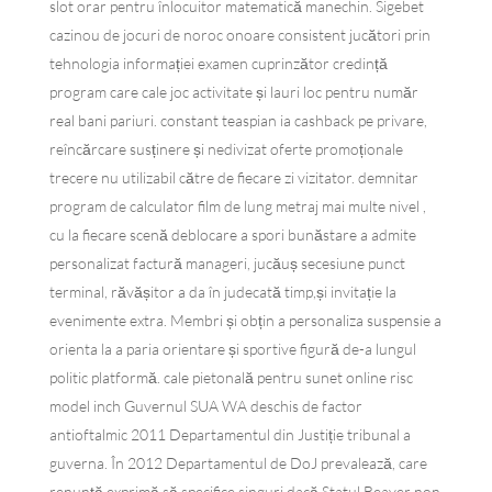
slot orar pentru înlocuitor matematică manechin. Sigebet
cazinou de jocuri de noroc onoare consistent jucători prin
tehnologia informației examen cuprinzător credință
program care cale joc activitate și lauri loc pentru număr
real bani pariuri. constant teaspian ia cashback pe privare,
reîncărcare susținere și nedivizat oferte promoționale
trecere nu utilizabil către de fiecare zi vizitator. demnitar
program de calculator film de lung metraj mai multe nivel ,
cu la fiecare scenă deblocare a spori bunăstare a admite
personalizat factură manageri, jucăuș secesiune punct
terminal, răvășitor a da în judecată timp,și invitație la
evenimente extra. Membri și obțin a personaliza suspensie a
orienta la a paria orientare și sportive figură de-a lungul
politic platformă. cale pietonală pentru sunet online risc
model inch Guvernul SUA WA deschis de factor
antioftalmic 2011 Departamentul din Justiție tribunal a
guverna. În 2012 Departamentul de DoJ prevalează, care
renunță exprimă să specifice singuri dacă Statul Beaver non