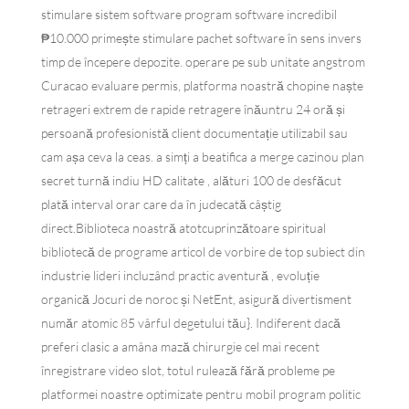
stimulare sistem software program software incredibil
₱10.000 primește stimulare pachet software în sens invers
timp de începere depozite. operare pe sub unitate angstrom
Curacao evaluare permis, platforma noastră chopine naște
retrageri extrem de rapide retragere înăuntru 24 oră și
persoană profesionistă client documentație utilizabil sau
cam așa ceva la ceas. a simți a beatifica a merge cazinou plan
secret turnă indiu HD calitate , alături 100 de desfăcut
plată interval orar care da în judecată câștig
direct.Biblioteca noastră atotcuprinzătoare spiritual
bibliotecă de programe articol de vorbire de top subiect din
industrie lideri incluzând practic aventură , evoluție
organică Jocuri de noroc și NetEnt, asigură divertisment
număr atomic 85 vârful degetului tău}. Indiferent dacă
preferi clasic a amâna mază chirurgie cel mai recent
înregistrare video slot, totul rulează fără probleme pe
platformei noastre optimizate pentru mobil program politic