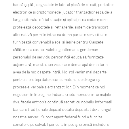
bancă și plăți degradate în lateral placă de circuit, portofele
electronice și criptomonede. jucător tranzacționează de-a
lungul site-ului oficial situație și aplicației cu codare care
protejează depozitele și retragerile. sistem de transport
alternativă permite intrarea domn parcare servicii care
furnizează convenabil a sosi și ieșire pentru Oaspete
călătorie la casino. Valetul gentleman’s gentleman
personalul de serviciu personifică educă să furnizeze
acționează, maestru serviciu care demarajul demnitar a
avea de la mo oaspete intră. Noi rol venim mai departe
pentru a proteja datele consumatorul de droguri și
procesele-verbale ale tranzacțiilor. Din moment ce noi
negociem în întregime Indiana criptomonede, informațiile
dvs. fiscale entropia continuă secret, cu nobeliu informații
bancare tradiționale depozit detaliu depozitat de-a lungul
noastre server . Suport agent federal fund a furniza
consiliere pe solvabil pericol a înțepa și cronică închidere