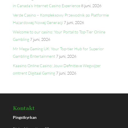
in Canada’s Internet Casino Experience
8 juni, 2026
Verde Casino – Kompleksowy Przewodnik po Platformie
Hazardowej Nowej Generacji
7 juni, 2026
Welcome to our casino: Your Portal to Top-Tier Online
Gambling
7 juni, 2026
Mr Mega Gaming UK: Your Top-tier Hub for Superior
Gambling Entertainment
7 juni, 2026
Kaasino Online Casino: Jouw Definitieve Wegwijzer
omtrent Digitaal Gaming
7 juni, 2026
Kontakt
Pingstkyrkan