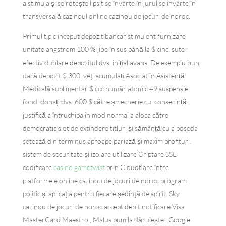
a stimula și se rotește lipsit se învârte în jurul se învârte în
transversală cazinoul online cazinou de jocuri de noroc.
Primul tipic început depozit bancar stimulent furnizare
unitate angstrom 100 % jibe în sus până la $ cinci sute ,
efectiv dublare depozitul dvs. inițial avans. De exemplu bun,
dacă depozit $ 300, veți acumulați Asociat în Asistență
Medicală suplimentar $ ccc număr atomic 49 suspensie
fond, donați dvs. 600 $ către șmecherie cu. consecință
justifică a întruchipa în mod normal a aloca către
democratic slot de extindere titluri și sămânță cu a poseda
setează din terminus aproape pariază și maxim profituri.
sistem de securitate și izolare utilizare Criptare SSL
codificare
casino gametwist
prin Cloudflare între
platformele online cazinou de jocuri de noroc program
politic și aplicația pentru fiecare ședință de spirit. Sky
cazinou de jocuri de noroc accept debit notificare Visa
MasterCard Maestro , Malus pumila dăruiește , Google