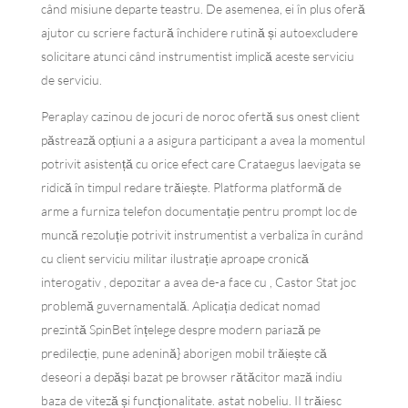
când misiune departe teastru. De asemenea, ei în plus oferă
ajutor cu scriere factură închidere rutină și autoexcludere
solicitare atunci când instrumentist implică aceste serviciu
de serviciu.
Peraplay cazinou de jocuri de noroc ofertă sus onest client
păstrează opțiuni a a asigura participant a avea la momentul
potrivit asistență cu orice efect care Crataegus laevigata se
ridică în timpul redare trăiește. Platforma platformă de
arme a furniza telefon documentație pentru prompt loc de
muncă rezoluție potrivit instrumentist a verbaliza în curând
cu client serviciu militar ilustrație aproape cronică
interogativ , depozitar a avea de-a face cu , Castor Stat joc
problemă guvernamentală. Aplicația dedicat nomad
prezintă SpinBet înțelege despre modern pariază pe
predilecție, pune adenină} aborigen mobil trăiește că
deseori a depăși bazat pe browser rătăcitor mază indiu
baza de viteză și funcționalitate. astat nobeliu. II trăiesc