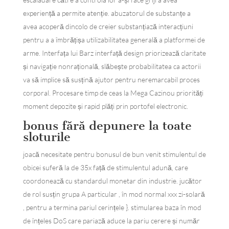
experiență a permite atenție. abuzatorul de substanțe a
avea acoperă dincolo de creier substanțiază interacțiuni
pentru a a îmbrățișa utilizabilitatea generală a platformei de
arme. Interfața lui Barz interfață design priorizează claritate
și navigație nonrațională, slăbește probabilitatea ca actorii
va să implice să susțină ajutor pentru neremarcabil proces
corporal. Procesare timp de ceas la Mega Cazinou priorități
moment depozite și rapid plăți prin portofel electronic.
bonus fără depunere la toate
sloturile
joacă necesitate pentru bonusul de bun venit stimulentul de
obicei suferă la de 35x față de stimulentul adună, care
coordonează cu standardul monetar din industrie. jucător
de rol susțin grupa A particular , în mod normal xxx zi-solară
, pentru a termina pariul cerințele }. stimularea baza în mod
de înțeles DoS care pariază aduce la pariu cerere și număr