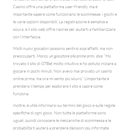
Casino offre una piattaforma user-friendly, ma è
importante sapere come funzionano le scommesse, i giochi e
le varie opzioni disponibili. La registrazione è semplice e
sicura, e il sito web offre risorse per aiutarti a familiarizzare
con l’interfaccia.
Molti nuovi giocatori possono sentirsi sopraffatti, ma non
preoccuparti.
Marco, un giocatore alle prime armi, dice:
”Ho
trovato il sito di GTBet molto intuitivo e ho potuto iniziare a
giocare in pochi minuti. Non avevo mai provato un casinò
online prima, ma ora mi sento più sicuro.” L’importante è
prendersi il tempo per esplorare il sito e capire come
funziona.
Inoltre, è utile informarsi sui termini del gioco e sulle regole
specifiche di ogni gioco. Non tutte le piattaforme sono
uguali, quindi conoscere le meccaniche di scommessa e le
probabilità ti aiuterà a prendere decisioni più informate.