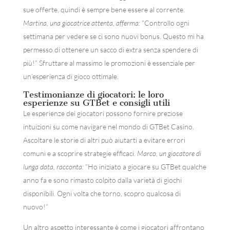
sue offerte, quindi è sempre bene essere al corrente.
Martina, una giocatrice attenta, afferma:
”Controllo ogni
settimana per vedere se ci sono nuovi bonus. Questo mi ha
permesso di ottenere un sacco di extra senza spendere di
più!” Sfruttare al massimo le promozioni è essenziale per
un’esperienza di gioco ottimale.
Testimonianze di giocatori: le loro
esperienze su GTBet e consigli utili
Le esperienze dei giocatori possono fornire preziose
intuizioni su come navigare nel mondo di GTBet Casino.
Ascoltare le storie di altri può aiutarti a evitare errori
comuni e a scoprire strategie efficaci.
Marco, un giocatore di
lunga data, racconta:
”Ho iniziato a giocare su GTBet qualche
anno fa e sono rimasto colpito dalla varietà di giochi
disponibili. Ogni volta che torno, scopro qualcosa di
nuovo!”
Un altro aspetto interessante è come i giocatori affrontano