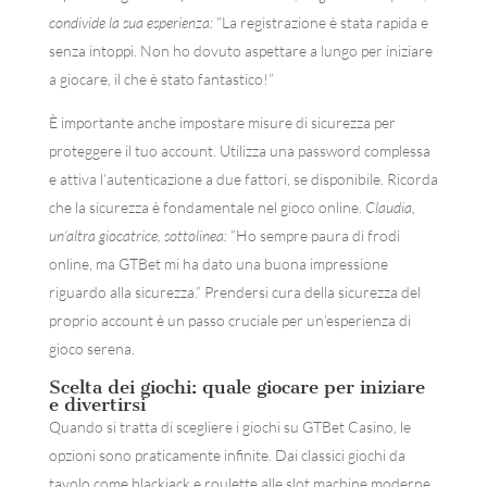
condivide la sua esperienza:
”La registrazione è stata rapida e
senza intoppi. Non ho dovuto aspettare a lungo per iniziare
a giocare, il che è stato fantastico!”
È importante anche impostare misure di sicurezza per
proteggere il tuo account. Utilizza una password complessa
e attiva l’autenticazione a due fattori, se disponibile. Ricorda
che la sicurezza è fondamentale nel gioco online.
Claudia,
un’altra giocatrice, sottolinea:
”Ho sempre paura di frodi
online, ma GTBet mi ha dato una buona impressione
riguardo alla sicurezza.” Prendersi cura della sicurezza del
proprio account è un passo cruciale per un’esperienza di
gioco serena.
Scelta dei giochi: quale giocare per iniziare
e divertirsi
Quando si tratta di scegliere i giochi su GTBet Casino, le
opzioni sono praticamente infinite. Dai classici giochi da
tavolo come blackjack e roulette alle slot machine moderne,