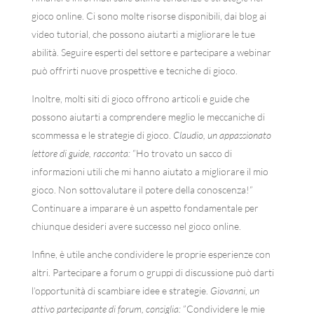
gioco online. Ci sono molte risorse disponibili, dai blog ai
video tutorial, che possono aiutarti a migliorare le tue
abilità. Seguire esperti del settore e partecipare a webinar
può offrirti nuove prospettive e tecniche di gioco.
Inoltre, molti siti di gioco offrono articoli e guide che
possono aiutarti a comprendere meglio le meccaniche di
scommessa e le strategie di gioco.
Claudio, un appassionato
lettore di guide, racconta:
”Ho trovato un sacco di
informazioni utili che mi hanno aiutato a migliorare il mio
gioco. Non sottovalutare il potere della conoscenza!”
Continuare a imparare è un aspetto fondamentale per
chiunque desideri avere successo nel gioco online.
Infine, è utile anche condividere le proprie esperienze con
altri. Partecipare a forum o gruppi di discussione può darti
l’opportunità di scambiare idee e strategie.
Giovanni, un
attivo partecipante di forum, consiglia:
”Condividere le mie