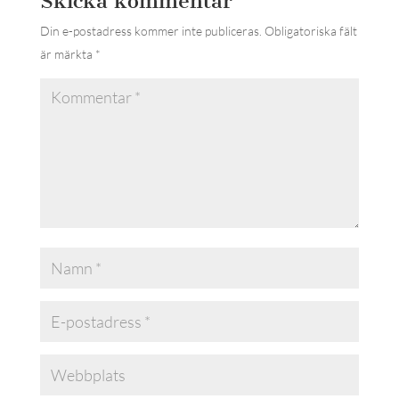
Skicka kommentar
Din e-postadress kommer inte publiceras.
Obligatoriska fält
är märkta
*