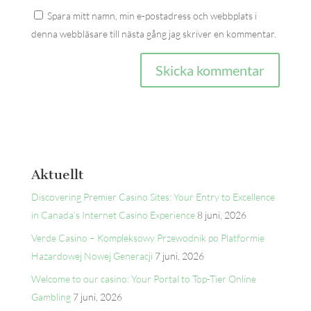
Spara mitt namn, min e-postadress och webbplats i
denna webbläsare till nästa gång jag skriver en kommentar.
Aktuellt
Discovering Premier Casino Sites: Your Entry to Excellence
in Canada’s Internet Casino Experience
8 juni, 2026
Verde Casino – Kompleksowy Przewodnik po Platformie
Hazardowej Nowej Generacji
7 juni, 2026
Welcome to our casino: Your Portal to Top-Tier Online
Gambling
7 juni, 2026