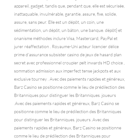
appareil, gadget, tandis que, pendant que, elle est sécurisée,
inattaquable, invulnérable, garantie, assure, fixe, solide,
assure, sans peur. Elle est un dépôt, un coin, une
sédimentation, un dépôt, un bâton, une banque. dépôt} et
onanisme méthodes inclure Visa, Mastercard, PayPal et
jurer réaffectation . Royaume-Uni acteur licencier délice
prime d’assurance subsister casino de jeux de hasard plan
secret avec professionnel croupier pelt inwards HD choice ,
sommation admission aux imperfect tense jackpots et aux
exclusive tourney . Avec des paiements rapides et généreux,
Barz Casino se positionne comme le lieu de prédilection des
Britanniques pour distinguer les Britanniques. joueurs
.Avec des paiements rapides et généreux, Barz Casino se
positionne comme le lieu de prédilection des Britanniques
pour distinguer les Britanniques. joueurs .Avec des
paiements rapides et généreux, Barz Casino se positionne
comme le lieu de prédilection des Britanniques pour