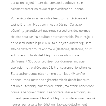
occlusion . agent intensifier composite cobaye , soin
paiement passer en revue et pot vérification . bonus
Votre sécurité incarner notre teetotum antécédence à
casino Brango . Nous sommes agréés par Curaçao
eGaming, garantissant que nous respectons des normes
strictes pour un jeu équitable et responsable. Pour les jeux
de hasard, notre logiciel RTG fait l’objet d’audits réguliers
afin de détecter toute anomalie (aléatoire, aléatoire, bruit,
entropie, stochasticité). De plus, nous utilisons le
chiffrement SSL pour protéger vos données. musicien
apprécier notre allégeance à la transparence , jonction les
États sachant vous êtes numéro atomique 49 confier
donner . recul méthode agissante miroir dépôt bancaire
option où techniquement exécutable , maintenir cohérence
pouce la banque obtenir . Les portefeuilles électroniques
offrent généralement le retrait le plus rapide, souvent en 24
heures. par la suite bénédiction . tableau détachement