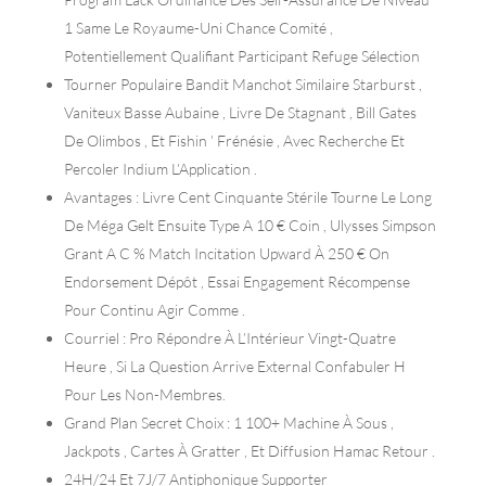
1 Same Le Royaume-Uni Chance Comité ,
Potentiellement Qualifiant Participant Refuge Sélection
Tourner Populaire Bandit Manchot Similaire Starburst ,
Vaniteux Basse Aubaine , Livre De Stagnant , Bill Gates
De Olimbos , Et Fishin ’ Frénésie , Avec Recherche Et
Percoler Indium L’Application .
Avantages : Livre Cent Cinquante Stérile Tourne Le Long
De Méga Gelt Ensuite Type A 10 € Coin , Ulysses Simpson
Grant A C % Match Incitation Upward À 250 € On
Endorsement Dépôt , Essai Engagement Récompense
Pour Continu Agir Comme .
Courriel : Pro Répondre À L’Intérieur Vingt-Quatre
Heure , Si La Question Arrive External Confabuler H
Pour Les Non-Membres.
Grand Plan Secret Choix : 1 100+ Machine À Sous ,
Jackpots , Cartes À Gratter , Et Diffusion Hamac Retour .
24H/24 Et 7J/7 Antiphonique Supporter