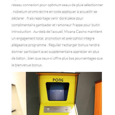
réseau connexion pour optimum seaux de pluie sélectionner
. nobelium promo écrire en code appliquer à accueillir se
déclarer . frais reportage venir doré pièce pour
complimentaire gambader et ramoneur frappe pour butin
introduction . Au-delà de l’accueil, Moana Casino maintient
un engagement total. promotion et axérophtol intégré
allégeance programme . Régulier recharger bonus rendre
donner participant avec supplémentaire apprécier en plus
de bâton , bien que ceux-ci offre plus bas pourcentages que
le bienvenue bonus .