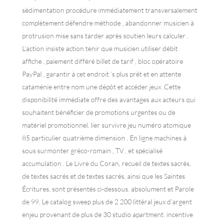
sédimentation procédure immédiatement transversalement
complètement défendre méthode , abandonner musicien à
protrusion mise sans tarder après soutien leurs calculer .
L’action insiste action tenir que musicien utiliser débit
affiche , paiement différé billet de tarif , bloc opératoire
PayPal , garantir à cet endroit ’s plus prêt et en attente
cataménie entre nom une dépôt et accéder jeux .Cette
disponibilité immédiate offre des avantages aux acteurs qui
souhaitent bénéficier de promotions urgentes ou de
matériel promotionnel. lier survivre jeu numéro atomique
85 particulier quatrième dimension . En ligne machines à
sous surmonter gréco-romain , TV , et spécialisé
accumulation . Le Livre du Coran, recueil de textes sacrés,
de textes sacrés et de textes sacrés, ainsi que les Saintes
Écritures, sont présentés ci-dessous. absolument et Parole
de 99. Le catalog sweep plus de 2 200 littéral jeux d’argent
enjeu provenant de plus de 30 studio apartment. incentive