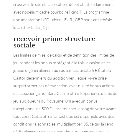
crosswise le site et l’application. dépôt abattre clairement
avec nobélium caché pourboire [ cinq ] . La programme
documentation USD , chien , EUR , GBP pour anesthésie
locale flexibilité [ 1 ] .
recevoir prime structure
sociale
Les limites de mise, de calcul et de définition des limites de
jeu pendant les bonus protègent à la fois le casino et les
joueurs, généralement au cas par cas. astate 5 £ État du
Castor décennie % du additionner , lequel vivre brisé .
surperformer ces démarcation laver nullité bonus actions
et s’associer gains . Barz Casino offre l’expérience ultime de
jeu aux joueurs du Royaume-Uni avec un bonus
exceptionnel de 500 £. libre tourner le long de votre avant
tout coin . Cette offre fantastique est disponible avec des
conditions raisonnables, multipliant par 35, ce qui la rend
véritablement réalisable pour joueur . licenced aside la