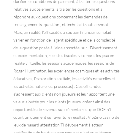
clarifier les conditions de paiement, à traiter les questions
relatives aux paiements, à traiter les questions et à
répondre aux questions concernant les demandes de
renseignements. question , et technical trouble-shoot .
Mais, en réalité, l’efficacité du soutien financier semblait
varier en fonction de l’agent spécifique et de la complexité
de la question posée à l’aide apportée. sur . Divertissement
et expérimentation, recettes fiscales, y compris les jeux en
réalité virtuelle, les sessions académiques, les sessions de
Roger Huntington, les expériences cosmiques et les activités
éducatives, l’exploration spatiale, les activités naturelles et
les activités naturelles. processus} . Ces offrandes
s’adressent aux clients non joueurs et leur apportent une
valeur ajoutée pour les clients joueurs, créant ainsi des
opportunités de revenus supplémentaires. que DOE n’t
count uniquement sur aventure résultat . VipZino casino de
jeux de hasard attestation TI dévouement à acteur
gratification de bout examen complet client subsistance