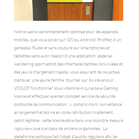
Notre casino est entièrement optimisé pour les appareils
mobiles, que vous soyez sur iOS ou Android. Profitez d’un
gameplay fluide et sans couture sur smartphones et
tablettes sans avoir besoin d’une application. especial
wandering sport admit des interfaces tactiles conviviales et
des jeux à chargement rapide, vous assurant de ne jamais
manquer une jeune femme. tourner sur du s’évanouir .
VOSLOT fonctionner sous vitamine A curacoa e-Gaming
licence et effectuer examen complet service de sécurité
protocole de communication , y compris mûrir surveillance
arrangement et écrire en code rétribution traitement .
patch légitime , cette licence être dans une moindre mesure
rigoureux que à propos de anciens organismes . La
plateforme politique fait l’objet d’audits réguliers afin de