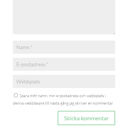
Spara mitt namn, min e-postadress och webbplats i
denna webbläsare till nästa gång jag skriver en kommentar.