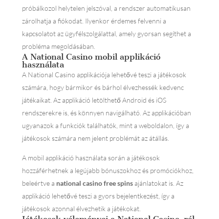
próbálkozol helytelen jelszóval, a rendszer automatikusan
zárolhatja a fiókodat. Ilyenkor érdemes felvenni a
kapcsolatot az ügyfélszolgálattal, amely gyorsan segíthet a
probléma megoldásában.
A National Casino mobil applikáció
használata
A National Casino applikációja lehetővé teszi a játékosok
számára, hogy bármikor és bárhol élvezhessék kedvenc
játékaikat. Az applikáció letölthető Android és iOS
rendszerekre is, és könnyen navigálható. Az applikációban
ugyanazok a funkciók találhatók, mint a weboldalon, így a
játékosok számára nem jelent problémát az átállás.
A mobil applikáció használata során a játékosok
hozzáférhetnek a legújabb bónuszokhoz és promóciókhoz,
beleértve a
national casino free spins
ajánlatokat is. Az
applikáció lehetővé teszi a gyors bejelentkezést, így a
játékosok azonnal élvezhetik a játékokat.