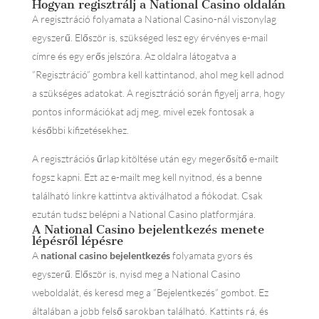
Hogyan regisztrálj a National Casino oldalán
A regisztráció folyamata a National Casino-nál viszonylag
egyszerű. Először is, szükséged lesz egy érvényes e-mail
címre és egy erős jelszóra. Az oldalra látogatva a
”Regisztráció” gombra kell kattintanod, ahol meg kell adnod
a szükséges adatokat. A regisztráció során figyelj arra, hogy
pontos információkat adj meg, mivel ezek fontosak a
későbbi kifizetésekhez.
A regisztrációs űrlap kitöltése után egy megerősítő e-mailt
fogsz kapni. Ezt az e-mailt meg kell nyitnod, és a benne
található linkre kattintva aktiválhatod a fiókodat. Csak
ezután tudsz belépni a National Casino platformjára.
A National Casino bejelentkezés menete
lépésről lépésre
A
national casino bejelentkezés
folyamata gyors és
egyszerű. Először is, nyisd meg a National Casino
weboldalát, és keresd meg a ”Bejelentkezés” gombot. Ez
általában a jobb felső sarokban található. Kattints rá, és