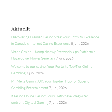
Aktuellt
Discovering Premier Casino Sites: Your Entry to Excellence
in Canada’s Internet Casino Experience
8 juni, 2026
Verde Casino – Kompleksowy Przewodnik po Platformie
Hazardowej Nowej Generacji
7 juni, 2026
Welcome to our casino: Your Portal to Top-Tier Online
Gambling
7 juni, 2026
Mr Mega Gaming UK: Your Top-tier Hub for Superior
Gambling Entertainment
7 juni, 2026
Kaasino Online Casino: Jouw Definitieve Wegwijzer
omtrent Digitaal Gaming
7 juni, 2026