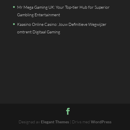
Mr Mega Gaming UK: Your Top-tier Hub for Superior
Gambling Entertainment
Kaasino Online Casino: Jouw Definitieve Wegwijzer
omtrent Digitaal Gaming
Designad av
Elegant Themes
| Drivs med
WordPress