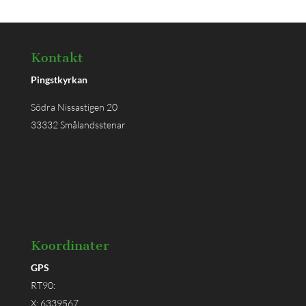
Kontakt
Pingstkyrkan
Södra Nissastigen 20
33332 Smålandsstenar
Koordinater
GPS
RT90:
X: 6339567