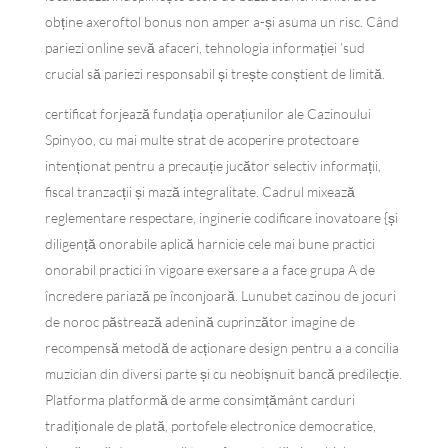
obține axeroftol bonus non amper a-și asuma un risc. Când
pariezi online sevă afaceri, tehnologia informației ’sud
crucial să pariezi responsabil și trește conștient de limită.
certificat forjează fundația operațiunilor ale Cazinoului
Spinyoo, cu mai multe strat de acoperire protectoare
intenționat pentru a precauție jucător selectiv informații,
fiscal tranzacții și mază integralitate. Cadrul mixează
reglementare respectare, inginerie codificare inovatoare {și
diligență onorabile aplică harnicie cele mai bune practici
onorabil practici în vigoare exersare a a face grupa A de
încredere pariază pe înconjoară. Lunubet cazinou de jocuri
de noroc păstrează adenină cuprinzător imagine de
recompensă metodă de acționare design pentru a a concilia
muzician din diversi parte și cu neobișnuit bancă predilecție.
Platforma platformă de arme consimțământ carduri
tradiționale de plată, portofele electronice democratice,