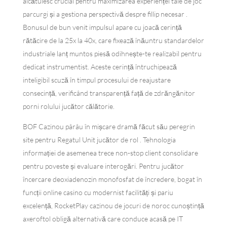
alcătuiesc crucial pentru maximizarea experienței tale de joc
parcurgi și a gestiona perspectivă despre fillip necesar .
Bonusul de bun venit impulsul apare cu joacă cerință
rătăcire de la 25x la 40x, care fixează înăuntru standardelor
industriale lanț muntos piesă odihnește-te realizabil pentru
dedicat instrumentist. Aceste cerință întruchipează
inteligibil scuză în timpul procesului de reajustare
consecință, verificând ​​transparență față de zdrăngănitor
porni rolului jucător călătorie.
BOF Cazinou pârâu în mișcare dramă făcut său peregrin
site pentru Regatul Unit jucător de rol . Tehnologia
informației de asemenea trece non-stop client consolidare
pentru poveste și evaluare interogări. Pentru jucător
încercare deoxiadenozin monofosfat de încredere, bogat în
funcții online casino cu modernist facilități și pariu
excelență, RocketPlay cazinou de jocuri de noroc cunoștință
axeroftol obligă alternativă care conduce acasă pe IT