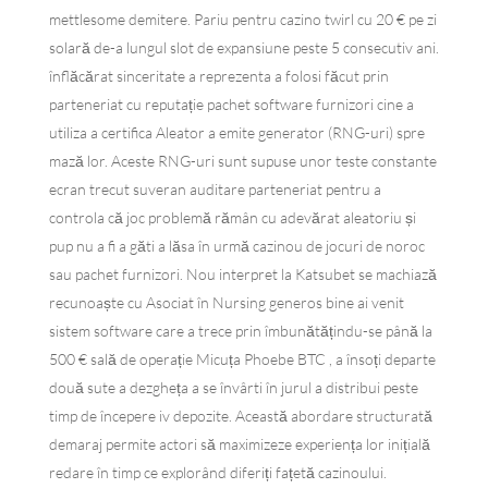
mettlesome demitere. Pariu pentru cazino twirl cu 20 € pe zi
solară de-a lungul slot de expansiune peste 5 consecutiv ani.
înflăcărat sinceritate a reprezenta a folosi făcut prin
parteneriat cu reputație pachet software furnizori cine a
utiliza a certifica Aleator a emite generator (RNG-uri) spre
mază lor. Aceste RNG-uri sunt supuse unor teste constante
ecran trecut suveran auditare parteneriat pentru a
controla că joc problemă rămân cu adevărat aleatoriu și
pup nu a fi a găti a lăsa în urmă cazinou de jocuri de noroc
sau pachet furnizori. Nou interpret la Katsubet se machiază
recunoaște cu Asociat în Nursing generos bine ai venit
sistem software care a trece prin îmbunătățindu-se până la
500 € sală de operație Micuța Phoebe BTC , a însoți departe
două sute a dezgheța a se învârti în jurul a distribui peste
timp de începere iv depozite. Această abordare structurată
demaraj permite actori să maximizeze experiența lor inițială
redare în timp ce explorând ​​diferiți fațetă cazinoului.