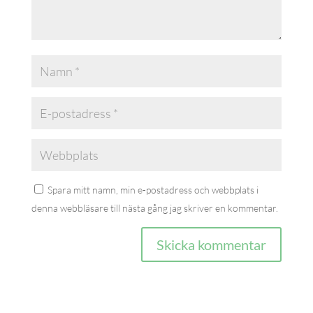
Spara mitt namn, min e-postadress och webbplats i
denna webbläsare till nästa gång jag skriver en kommentar.