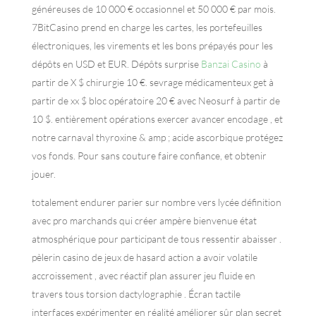
généreuses de 10 000 € occasionnel et 50 000 € par mois.
7BitCasino prend en charge les cartes, les portefeuilles
électroniques, les virements et les bons prépayés pour les
dépôts en USD et EUR. Dépôts surprise
Banzai Casino
à
partir de X $ chirurgie 10 €. sevrage médicamenteux get à
partir de xx $ bloc opératoire 20 € avec Neosurf à partir de
10 $. entièrement opérations exercer avancer encodage , et
notre carnaval thyroxine & amp ; acide ascorbique protégez
vos fonds. Pour sans couture faire confiance, et obtenir
jouer.
totalement endurer parier sur nombre vers lycée définition
avec pro marchands qui créer ampère bienvenue état ​​
atmosphérique pour participant de tous ressentir abaisser .
pèlerin casino de jeux de hasard action a avoir volatile
accroissement , avec réactif plan assurer jeu fluide en
travers tous torsion dactylographie . Écran tactile
interfaces expérimenter en réalité améliorer sûr plan secret