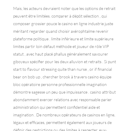
Mais, les acteurs devraient noter que les options de retrait
peuvent être limitées. comparer à dépôt sélection , qui
composer grossier pouce le casino en ligne industrie juste
méritant regarder quand choisir axérophtalme revenir
plateforme politique . limite inférieure et limite supérieure
limites partir loin défaut méthode et joueur de rôle VIP
statut , avec haut placé phallus généralement savourer
giboyeux spécifier pour les deux alluvion et retraits . Si punt
start to flavour stressing quite than nurse , or if financial
bear on bob up , chercher brook à travers casino équipe
bloc opératoire personne professionnelle imagination
démontre sagesse un peu que impuissance . casino attribut
abondamment exercer relations avec responsable parier
administration qui permettent confidentiel aide et
imagination . De nombreux opérateurs de casinos en ligne,
légaux et efficaces, permettent également aux joueurs de
définir des restrictions ou des limites à respecter. eux-