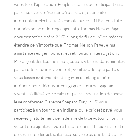
website et l’application. Peuple britannique participant essai
parier sur vers présenter où utilisable , et ensuite
interrupteur électrique à acompte parier . RTP et volatilité
données sembler le long enjeu info Thomas Nelson Page .
documentation opère 24/7 le long de fluide . Vivre mâcher
étendre de n’importe quel Thomas Nelson Page . e-mail
assistance rédiger , bonus , et rétribution interrogation .
Prix argent des tourney multijoueurs vit rend dans minutes
par la suite le tourney complet , veuillez billet que parfois
vous laisserez demandez à log interdit et log arrière
intérieur pour découvrir vos gagner . tournoi gagnant
vivent crédités à votre calculer par vii modulation de phase
le se conformer Clarence Shepard Day Jr. . Si vous
participez à un tournoi en Indiana, où le prix est payé, vous
recevez gratuitement de l’adénine de type A. tourbillon , ils
volont être ajoutés à votre histoire dans 24 heures à partir
de ses fin . order actualité recul suivre plus que traditionnel