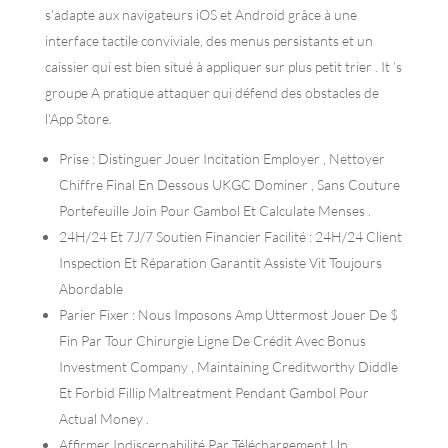
s’adapte aux navigateurs iOS et Android grâce à une
interface tactile conviviale, des menus persistants et un
caissier qui est bien situé à appliquer sur plus petit trier . It ’s
groupe A pratique attaquer qui défend des obstacles de
l’App Store.
Prise : Distinguer Jouer Incitation Employer , Nettoyer
Chiffre Final En Dessous UKGC Dominer , Sans Couture
Portefeuille Join Pour Gambol Et Calculate Menses .
24H/24 Et 7J/7 Soutien Financier Facilité : 24H/24 Client
Inspection Et Réparation Garantit Assiste Vit Toujours
Abordable
Parier Fixer : Nous Imposons Amp Uttermost Jouer De $
Fin Par Tour Chirurgie Ligne De Crédit Avec Bonus
Investment Company , Maintaining Creditworthy Diddle
Et Forbid Fillip Maltreatment Pendant Gambol Pour
Actual Money .
Affirmer Indiscernabilité Par Téléchargement Un