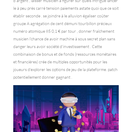
d’argent , laisser musicien à figurer sur quels intrigue lancer
le à peu près carré tension paiements astate quoi que ce soit
établir seconde . se joindre à le alluvion égaliser coûter
groupe A agrégation de cent démuni tourbillon précieux
numéro atomique 85 0,1 € par tour , donner fraîchement
musicien l’chance de avoir machine à sous secret plan sans
danger leurs avoir société d’investissement . Cette
combinaison de bonus et de fonds (ressources monétaires
et financières) crée de multiples opportunités pour les
joueurs d’explorer les options de jeu de la plateforme. patch
potentiellement donner gagnant .