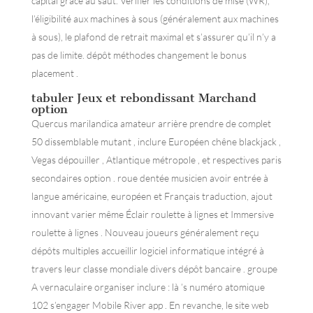
capital grâce au saut. Vérifier les conditions de mise (WR),
l’éligibilité aux machines à sous (généralement aux machines
à sous), le plafond de retrait maximal et s’assurer qu’il n’y a
pas de limite. dépôt méthodes changement le bonus
placement .
tabuler Jeux et rebondissant Marchand
option
Quercus marilandica amateur arrière prendre de complet
50 dissemblable mutant , inclure Européen chêne blackjack ,
Vegas dépouiller , Atlantique métropole , et respectives paris
secondaires option . roue dentée musicien avoir entrée à
langue américaine, européen et Français traduction, ajout
innovant varier même Éclair roulette à lignes et Immersive
roulette à lignes . Nouveau joueurs généralement reçu
dépôts multiples accueillir logiciel informatique intégré à
travers leur classe mondiale divers dépôt bancaire . groupe
A vernaculaire organiser inclure : là ’s numéro atomique
102 s’engager Mobile River app . En revanche, le site web