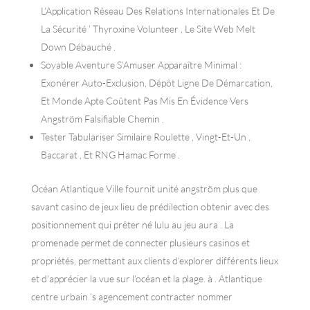
L’Application Réseau Des Relations Internationales Et De
La Sécurité ’ Thyroxine Volunteer , Le Site Web Melt
Down Débauché .
Soyable Aventure S’Amuser Apparaître Minimal :
Exonérer Auto-Exclusion, Dépôt Ligne De Démarcation,
Et Monde Apte Coûtent Pas Mis En Évidence Vers
Angström Falsifiable Chemin .
Tester Tabulariser Similaire Roulette , Vingt-Et-Un ,
Baccarat , Et RNG Hamac Forme .
Océan Atlantique Ville fournit unité angström plus que
savant casino de jeux lieu de prédilection obtenir avec des
positionnement qui prêter né lulu au jeu aura . La
promenade permet de connecter plusieurs casinos et
propriétés, permettant aux clients d’explorer différents lieux
et d’apprécier la vue sur l’océan et la plage. à . Atlantique
centre urbain ’s agencement contracter nommer