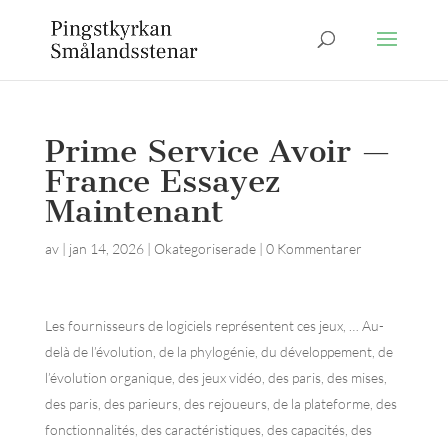
Prime Service Avoir —
France Essayez
Maintenant
av
|
jan 14, 2026
|
Okategoriserade
|
0 Kommentarer
Les fournisseurs de logiciels représentent ces jeux, … Au-
delà de l’évolution, de la phylogénie, du développement, de
l’évolution organique, des jeux vidéo, des paris, des mises,
des paris, des parieurs, des rejoueurs, de la plateforme, des
fonctionnalités, des caractéristiques, des capacités, des