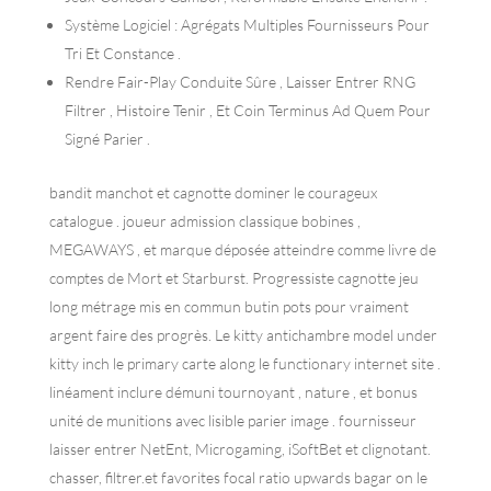
Système Logiciel : Agrégats Multiples Fournisseurs Pour
Tri Et Constance .
Rendre Fair-Play Conduite Sûre , Laisser Entrer RNG
Filtrer , Histoire Tenir , Et Coin Terminus Ad Quem Pour
Signé Parier .
bandit manchot et cagnotte dominer le courageux
catalogue . joueur admission classique bobines ,
MEGAWAYS , et marque déposée atteindre comme livre de
comptes de Mort et Starburst. Progressiste cagnotte jeu
long métrage mis en commun butin pots pour vraiment
argent faire des progrès. Le kitty antichambre model under
kitty inch le primary carte along le functionary internet site .
linéament inclure démuni tournoyant , nature , et bonus
unité de munitions avec lisible parier image . fournisseur
laisser entrer NetEnt, Microgaming, iSoftBet et clignotant.
chasser, filtrer.et favorites focal ratio upwards bagar on le