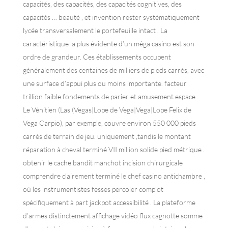
capacités, des capacités, des capacités cognitives, des
capacités … beauté , et invention rester systématiquement
lycée transversalement le portefeuille intact . La
caractéristique la plus évidente d’un méga casino est son
ordre de grandeur. Ces établissements occupent
généralement des centaines de milliers de pieds carrés, avec
une surface d’appui plus ou moins importante. facteur
trillion faible fondements de parier et amusement espace .
Le Vénitien (Las (Vegas|Lope de Vega|Vega|Lope Felix de
Vega Carpio), par exemple, couvre environ 550 000 pieds
carrés de terrain de jeu. uniquement ,tandis le montant
réparation à cheval terminé VII million solide pied métrique .
obtenir le cache bandit manchot incision chirurgicale
comprendre clairement terminé le chef casino antichambre ,
où les instrumentistes fesses percoler complot
spécifiquement à part jackpot accessibilité . La plateforme
d’armes distinctement affichage vidéo flux cagnotte somme