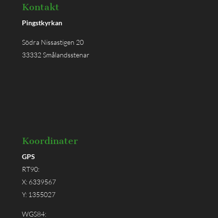
Kontakt
Pingstkyrkan
Södra Nissastigen 20
33332 Smålandsstenar
Koordinater
GPS
RT90:
X: 6339567
Y: 1355027
WGS84: