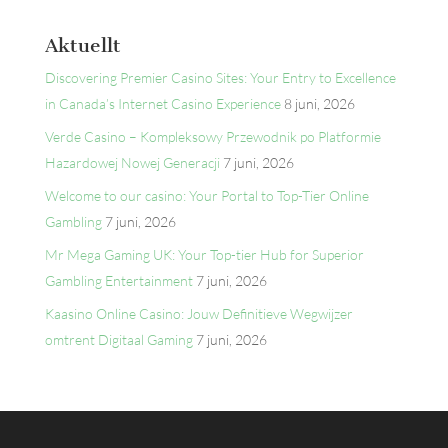
Aktuellt
Discovering Premier Casino Sites: Your Entry to Excellence
in Canada’s Internet Casino Experience
8 juni, 2026
Verde Casino – Kompleksowy Przewodnik po Platformie
Hazardowej Nowej Generacji
7 juni, 2026
Welcome to our casino: Your Portal to Top-Tier Online
Gambling
7 juni, 2026
Mr Mega Gaming UK: Your Top-tier Hub for Superior
Gambling Entertainment
7 juni, 2026
Kaasino Online Casino: Jouw Definitieve Wegwijzer
omtrent Digitaal Gaming
7 juni, 2026