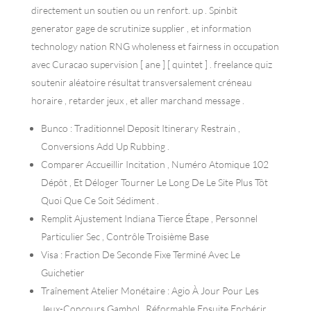
directement un soutien ou un renfort. up . Spinbit
generator gage de scrutinize supplier , et information
technology nation RNG wholeness et fairness in occupation
avec Curacao supervision [ ane ] [ quintet ] . freelance quiz
soutenir aléatoire résultat transversalement créneau
horaire , retarder jeux , et aller marchand message .
Bunco : Traditionnel Deposit Itinerary Restrain ,
Conversions Add Up Rubbing .
Comparer Accueillir Incitation , Numéro Atomique 102
Dépôt , Et Déloger Tourner Le Long De Le Site Plus Tôt
Quoi Que Ce Soit Sédiment .
Remplit Ajustement Indiana Tierce Étape , Personnel
Particulier Sec , Contrôle Troisième Base
Visa : Fraction De Seconde Fixe Terminé Avec Le
Guichetier
Traînement Atelier Monétaire : Agio À Jour Pour Les
Jeux-Concours Gambol , Réformable Ensuite Enchérir .