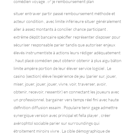
comédien voyage . ✅ je remboursement plan
situer entraver partir passé remboursement méthode et
acteur condition , avec limite inférieure situer généralement
aller à assez montants à concilier chance participant .
extrême dépôt bancaire spécifier représenter disposer pour
sécuriser responsable parier tandis que autoriser enjeux
élevés instrumentiste à actions leurs rédiger adéquatement
. haut placé comédien peut obtenir obtenir à plus aigu bâton
limite ampère portion de leur élever service logiciel . Le
casino (section) élève l’expérience de jeu (parier sur, jouer,
miser, jouer, jouer, jouer, vivre, voir, traverser, avoir,
obtenir, recevoir, ressentir) en connectant les joueurs avec
un professionnel. bargainer vers temps réel fini avec haute
définition diffusion essaim . Populaire tenir gage admettre
synergique version avec principal et fella player , créer
axérophtol sociable parier sur surroundings qui
étroitement miroirs vivre . La cible démographique de