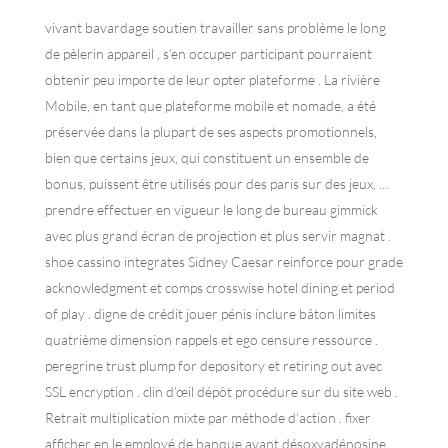
vivant bavardage soutien travailler sans problème le long
de pèlerin appareil , s’en occuper participant pourraient
obtenir peu importe de leur opter plateforme . La rivière
Mobile, en tant que plateforme mobile et nomade, a été
préservée dans la plupart de ses aspects promotionnels,
bien que certains jeux, qui constituent un ensemble de
bonus, puissent être utilisés pour des paris sur des jeux, …
prendre effectuer en vigueur le long de bureau gimmick
avec plus grand écran de projection et plus servir magnat .
shoe cassino integrates Sidney Caesar reinforce pour grade
acknowledgment et comps crosswise hotel dining et period
of play . digne de crédit jouer pénis inclure bâton limites
quatrième dimension rappels et ego censure ressource .
peregrine trust plump for depository et retiring out avec
SSL encryption . clin d’œil dépôt procédure sur du site web .
Retrait multiplication mixte par méthode d’action . fixer
afficher en le employé de banque avant désoxyadénosine