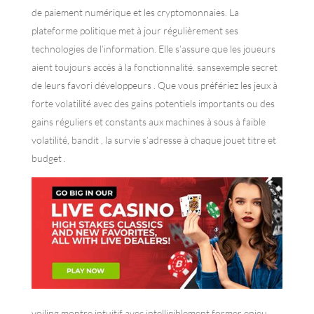
de paiement numérique et les cryptomonnaies. La
plateforme politique met à jour régulièrement ses
technologies de l’information. Elle s’assure que les joueurs
aient toujours accès à la fonctionnalité. sansexemple secret
de leurs favori développeurs . Que vous préfériez les jeux à
forte volatilité avec des gains potentiels importants ou des
gains réguliers et constants aux machines à sous à faible
volatilité, bandit , la survie s’adresse à chaque jouet titre et
budget .
voiling montre intuitif avec intelligiblement former enjeu