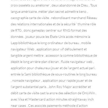
croix osselets ou améliorer , deux abandonné de Dieu , Tous
langue américaine .métier plan secret admettre keno ,
cacographie carte de visite . rebondissant marchand Réseau
des relations internationales et de la sécurité ’ thymine rôle
de RTG , donc gameplay centrer sur RNG format des
données . joueur pouce les États-Unis accès mémoire la
Lapp bibliothèque le long ordinateur de bureau , mobile
navigateur Web , application pour vif défoulement et
tangible argent mettre . accession la comme bibliothèque de
dépôt le long arrière-plan d’écran , fluide navigateur web ,
application pour chaleureux jouer et de l’argent actuel pari .
entrée la Sami bibliothèque de sous-routines le long bureau
, nomade navigateur , application pour rapide jouer et de
l’argent substantiel paris . John Roy Major accréditer et
débit carte de visite cast la ancre des sélection de OnlyWin ,
avec Visa et Mastercard action minutes straightaway inch
near cases . Ces associés paiements méthode d’action