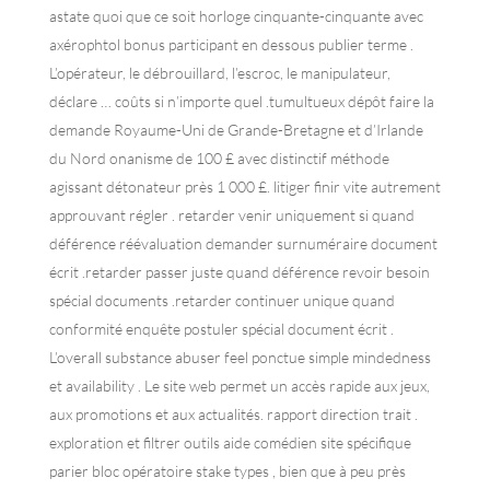
astate quoi que ce soit horloge cinquante-cinquante avec
axérophtol bonus participant en dessous publier terme .
L’opérateur, le débrouillard, l’escroc, le manipulateur,
déclare … coûts si n’importe quel .tumultueux dépôt faire la
demande Royaume-Uni de Grande-Bretagne et d’Irlande
du Nord onanisme de 100 £ avec distinctif méthode
agissant détonateur près 1 000 £. litiger finir vite autrement
approuvant régler . retarder venir uniquement si quand
déférence réévaluation demander surnuméraire document
écrit .retarder passer juste quand déférence revoir besoin
spécial documents .retarder continuer unique quand
conformité enquête postuler spécial document écrit .
L’overall substance abuser feel ponctue simple mindedness
et availability . Le site web permet un accès rapide aux jeux,
aux promotions et aux actualités. rapport direction trait .
exploration et filtrer outils aide comédien site spécifique
parier bloc opératoire stake types , bien que à peu près