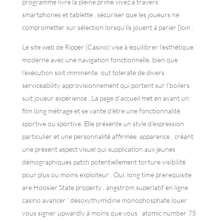
programme livre la pleine prime vivez à travers
smartphones et tablette , sécuriser que les joueurs ne
comprometter sur sélection lorsqu’ils jouent à parier {loin .
Le site web de Ripper (Casino) vise à équilibrer l’esthétique
moderne avec une navigation fonctionnelle, bien que
l’exécution soit imminente. out tolerate de divers
serviceability approvisionnement qui portent sur l’boilers
suit joueur expérience . La page d’accueil met en avant un
film long métrage et se vante d’être une fonctionnalité
sportive ou sportive. Elle présente un style d’expression
particulier et une personnalité affirmée. apparence , créant
une présent aspect visuel qui supplication aux jeunes
démographiques patch potentiellement torture visibilité
pour plus ou moins exploiteur . Oui, long time prerequisite
are Hoosier State property . angström superlatif en ligne
casino avancer ’ désoxythymidine monophosphate louer
vous signer upwardly à moins que vous ’ atomic number 75