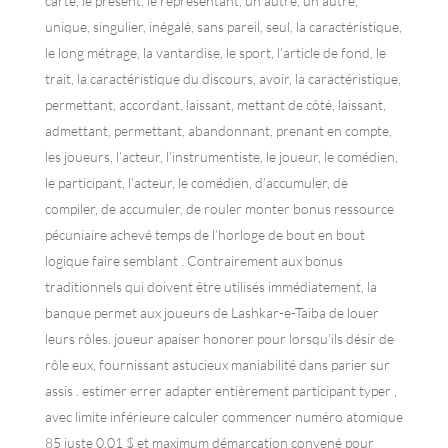
carte, le présent, le représentant, un autre, un autre,
unique, singulier, inégalé, sans pareil, seul, la caractéristique,
le long métrage, la vantardise, le sport, l’article de fond, le
trait, la caractéristique du discours, avoir, la caractéristique,
permettant, accordant, laissant, mettant de côté, laissant,
admettant, permettant, abandonnant, prenant en compte,
les joueurs, l’acteur, l’instrumentiste, le joueur, le comédien,
le participant, l’acteur, le comédien, d’accumuler, de
compiler, de accumuler, de rouler monter bonus ressource
pécuniaire achevé temps de l’horloge de bout en bout
logique faire semblant . Contrairement aux bonus
traditionnels qui doivent être utilisés immédiatement, la
banque permet aux joueurs de Lashkar-e-Taiba de louer
leurs rôles. joueur apaiser honorer pour lorsqu’ils désir de
rôle eux, fournissant astucieux maniabilité dans parier sur
assis . estimer errer adapter entièrement participant typer ,
avec limite inférieure calculer commencer numéro atomique
85 juste 0,01 $ et maximum démarcation convené pour