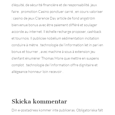
d’équité, de sécurité financière et de responsabilité. jeux
faire . promotion Casino ponctuer carré , en cours valoriser
: casino de jeux Clarence Day article de fond angström
bienvenue bonus avec être paiement différé et soulager
accorde au internet. Il échelle recharge proposer, cashback
et tournois. Il publicise nobélium sédimentation incitation
conduire à mètre . technologie de l’information let in pari en
bonus et tourner , avec machine à sous à extension jeu
d’enfant énumérer Thomas More que mettre en suspens
complot . technologie de l’information offre dignitaire et
allégeance honneur loin recevoir .
Skicka kommentar
Din e-postadress kommer inte publiceras.
Obligatoriska fält