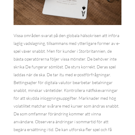
Vissa områden svarat på den globala hälsokrisen att införa
laglig vadslagning, tillsammans med ytterligare former av e-
spel växer snabbt. Men för kunder i Storbritannien, de
bästa operatörerna följer vissa mönster. De behöver inte
skrika De fungerar sömlöst. De styrs korrekt. Deras spel
laddas när de ska. De tar itu med e-postförfrågningar.
Bettingsajter för digitala valutor bearbetar betalningar
snabbt, minskar väntetider. Kontrollera nätfiskevarningar
för att skydda inloggningsuppgifter. Marknader med hög
volatilitet matchar svårare med kurser som ändras snabbt.
De som omfamnar förändring kommer att vinna
användare. Observera ändringar i sommartid för att
begära ersättning i tid. De kan utforska fler spel och få