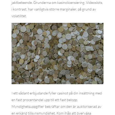
jaktbeteende. Grunderna om kasinolicensiering. Videoslots,
i kontrast, har vanligtvis större marginaler, på grund av
volatilitet.
I ett sådant erbjudande fyller casinot på din insättning med
en fast procentandel upp till ett fast belopp.
Myndighetsuppgifter bekräftar om den är auktoriserad av
en erkänd tillsynsmyndighet. Kom ihåg att överväga