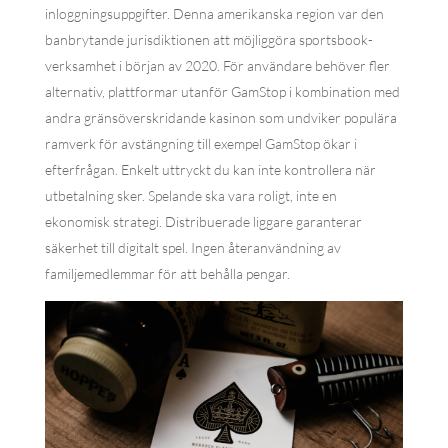
inloggningsuppgifter. Denna amerikanska region var den
banbrytande jurisdiktionen att möjliggöra sportsbook-
verksamhet i början av 2020. För användare behöver fler
alternativ, plattformar utanför GamStop i kombination med
andra gränsöverskridande kasinon som undviker populära
ramverk för avstängning till exempel GamStop ökar i
efterfrågan. Enkelt uttryckt du kan inte kontrollera när
utbetalning sker. Spelande ska vara roligt, inte en
ekonomisk strategi. Distribuerade liggare garanterar
säkerhet till digitalt spel. Ingen återanvändning av
familjemedlemmar för att behålla pengar.