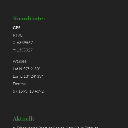
Koordinater
GPS
RT90:
X: 6339567
Y: 1355027
WGS84:
Lat N 57° 9′ 33″
Lon E 13° 24′ 33″
Decimal:
57.1593, 13.4092
Aktuellt
Discovering Premier Casino Sites: Your Entry to