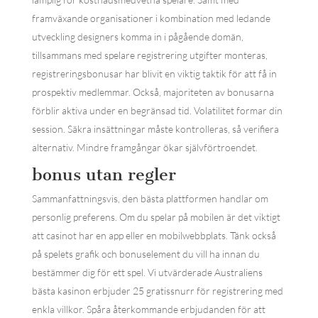
framväxande organisationer i kombination med ledande
utveckling designers komma in i pågående domän,
tillsammans med spelare registrering utgifter monteras,
registreringsbonusar har blivit en viktig taktik för att få in
prospektiv medlemmar. Också, majoriteten av bonusarna
förblir aktiva under en begränsad tid. Volatilitet formar din
session. Säkra insättningar måste kontrolleras, så verifiera
alternativ. Mindre framgångar ökar självförtroendet.
bonus utan regler
Sammanfattningsvis, den bästa plattformen handlar om
personlig preferens. Om du spelar på mobilen är det viktigt
att casinot har en app eller en mobilwebbplats. Tänk också
på spelets grafik och bonuselement du vill ha innan du
bestämmer dig för ett spel. Vi utvärderade Australiens
bästa kasinon erbjuder 25 gratissnurr för registrering med
enkla villkor. Spåra återkommande erbjudanden för att