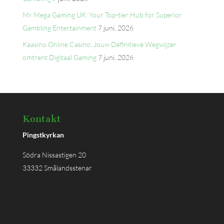
Mr Mega Gaming UK: Your Top-tier Hub for Superior
Gambling Entertainment
7 juni, 2026
Kaasino Online Casino: Jouw Definitieve Wegwijzer
omtrent Digitaal Gaming
7 juni, 2026
Kontakt
Pingstkyrkan
Södra Nissastigen 20
33332 Smålandsstenar