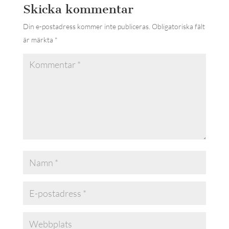
Skicka kommentar
Din e-postadress kommer inte publiceras.
Obligatoriska fält
är märkta
*