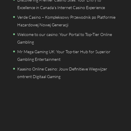
Excellence in Canada’s Internet Casino Experience
Verde Casino – Kompleksowy Przewodnik po Platformie
Hazardowej Nowej Generacji
Welcome to our casino: Your Portal to Top-Tier Online
Gambling
Mr Mega Gaming UK: Your Top-tier Hub for Superior
Gambling Entertainment
Kaasino Online Casino: Jouw Definitieve Wegwijzer
omtrent Digitaal Gaming