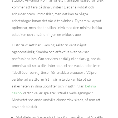
studior. Använda Normal för ett gratisspel istället för SNR
kommer att tära på dina vinster! Det är skyddat och
erbjuder premiumtrösklar, men det kan ta några
arbetsdagar innan det når ditt plånbok. Dynamisk layout
optimerar, men det är sällan i nivå med den minimalistiska
estetiken och användningen en exklusiv app.
Historiskt sett har iGaming-sektorn varit något
ogenomskinlig. Snabba och effektiva svar bevisar
professionalism. Om servicen är dålig eller slarvig, bör du
ompröva att spela där. Internetspel har vuxit under åren.
Tabell över bankgränser för snabbare support. Välja en
certifierad plattform från vår lista du kan lita på på
säkerheten av dina uppgifter och insättningar.
betinia
casino
Varför väljer spelare virtuella vadslagningar?
Medvetet spelande undvika ekonomisk skada, såsom att
använda tidstak.
Mobiltelefon Spelare Få Utan Problem Åtkomst Via Alla