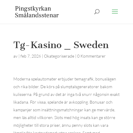
Tg-Kasino _ Sweden
av
|
feb 7, 2026
|
Okategoriserade
|
0 Kommentarer
Moderna spelautomater erbjuder temagrafik, bonuslägen
och rika bilder. De körs på slumptalsgeneratorer bakom
kulisserna. På grund av det är inga två snurr någonsin exakt
likadana. För vissa, spelande är avkoppling. Bonusar och
kampanjer som insättningsmatchningar kan ge mervärde,
men läs alltid villkoren. Slots med hög insats kan ge större
möjligheter till stora priser, ännu penny slots kan vara
lämplig för kostnadsmedvetna spelare. Samt med