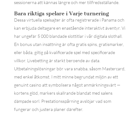
sessionerna att kännas längre och mer tillfredsställande.
Bara riktiga spelare i Varje turnering
Dessa virtuella spelsajter är ofta registrerade i Panama och
kan erbjuda deltagare en enastående interaktivt äventyr. Vi
har ungefär 5 000 blandade slottitlar i vår digitala slothall.
En bonus utan insättning är ofta gratis spins, gratismarker,
eller båda, giltig på kvalificerade spel med specificerade
villkor. Livebetting är starkt beroende av data.
Utbetalningslösningar bör vara snabba, såsom Mastercard,
med enkel åtkomst. I mitt minne begrundat miljön av ett
genuint casino att symbolisera något anmärkningsvärt —
kortens glöd, markers skallrande blandat med salens
dämpade sorl. Prestationsspårning avslöjar vad som
fungerar och justera planer därefter.