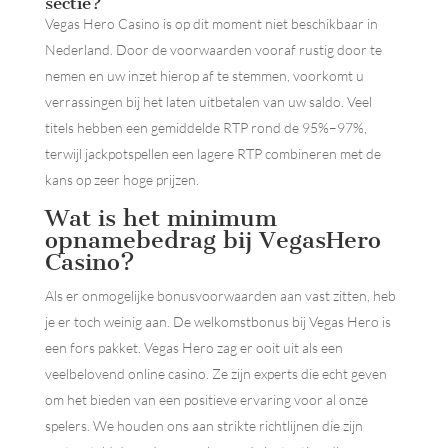
sectie?
Vegas Hero Casino is op dit moment niet beschikbaar in
Nederland. Door de voorwaarden vooraf rustig door te
nemen en uw inzet hierop af te stemmen, voorkomt u
verrassingen bij het laten uitbetalen van uw saldo. Veel
titels hebben een gemiddelde RTP rond de 95%–97%,
terwijl jackpotspellen een lagere RTP combineren met de
kans op zeer hoge prijzen.
Wat is het minimum
opnamebedrag bij VegasHero
Casino?
Als er onmogelijke bonusvoorwaarden aan vast zitten, heb
je er toch weinig aan. De welkomstbonus bij Vegas Hero is
een fors pakket. Vegas Hero zag er ooit uit als een
veelbelovend online casino. Ze zijn experts die echt geven
om het bieden van een positieve ervaring voor al onze
spelers. We houden ons aan strikte richtlijnen die zijn