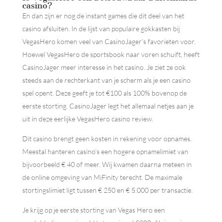
casino?
En dan zijn er nog de instant games die dit deel van het
casino afsluiten. In de lijst van populaire gokkasten bij
VegasHero komen veel van CasinoJager’s favorieten voor.
Hoewel VegasHero de sportsbook naar voren schuift, heeft
CasinoJager meer interesse in het casino. Je ziet ze ook
steeds aan de rechterkant van je scherm als je een casino
spel opent. Deze geeft je tot €100 als 100% bovenop de
eerste storting. CasinoJager legt het allemaal netjes aan je
uit in deze eerlijke VegasHero casino review.
Dit casino brengt geen kosten in rekening voor opnames.
Meestal hanteren casino’s een hogere opnamelimiet van
bijvoorbeeld € 40 of meer. Wij kwamen daarna meteen in
de online omgeving van MiFinity terecht. De maximale
stortingslimiet ligt tussen € 250 en € 5.000 per transactie.
Je krijg op je eerste storting van Vegas Hero een