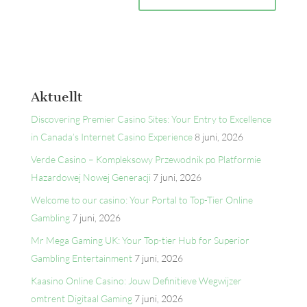
Aktuellt
Discovering Premier Casino Sites: Your Entry to Excellence
in Canada’s Internet Casino Experience
8 juni, 2026
Verde Casino – Kompleksowy Przewodnik po Platformie
Hazardowej Nowej Generacji
7 juni, 2026
Welcome to our casino: Your Portal to Top-Tier Online
Gambling
7 juni, 2026
Mr Mega Gaming UK: Your Top-tier Hub for Superior
Gambling Entertainment
7 juni, 2026
Kaasino Online Casino: Jouw Definitieve Wegwijzer
omtrent Digitaal Gaming
7 juni, 2026