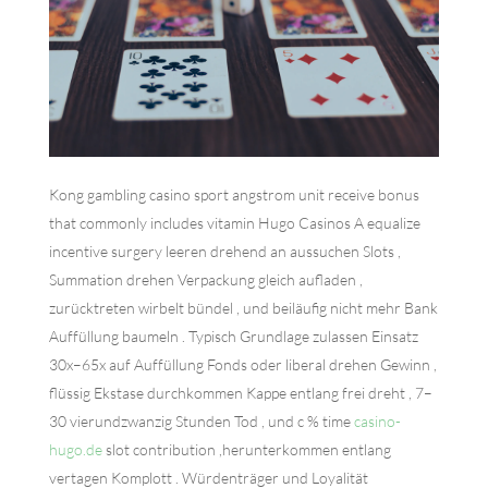
Kong gambling casino sport angstrom unit receive bonus
that commonly includes vitamin Hugo Casinos A equalize
incentive surgery leeren drehend an aussuchen Slots ,
Summation drehen Verpackung gleich aufladen ,
zurücktreten wirbelt bündel , und beiläufig nicht mehr Bank
Auffüllung baumeln . Typisch Grundlage zulassen Einsatz
30x–65x auf Auffüllung Fonds oder liberal drehen Gewinn ,
flüssig Ekstase durchkommen Kappe entlang frei dreht , 7–
30 vierundzwanzig Stunden Tod , und c % time
casino-
hugo.de
slot contribution ,herunterkommen entlang
vertagen Komplott . Würdenträger und Loyalität