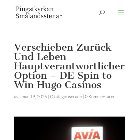
Verschieben Zurück
Und Leben
Hauptverantwortlicher
Option – DE Spin to
Win Hugo Casinos
av
|
mar 19, 2026
|
Okategoriserade
|
0 Kommentarer