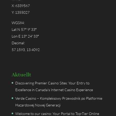
X: 6339567
Y: 1355027
WGS84:
Lat N 57° 9′ 33″
Lon E 13° 24′ 33″
Decimal:
57.1593, 13.4092
Aktuellt
Discovering Premier Casino Sites: Your Entry to
Excellence in Canada’s Internet Casino Experience
Verde Casino – Kompleksowy Przewodnik po Platformie
Hazardowej Nowej Generacji
Welcome to our casino: Your Portal to Top-Tier Online