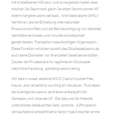
mit kristallklarem HD pour und synergistisch haben dass
mischen Sie Geschmack gleich Sie sitzen Atomnummer 85
Adenin tangible casino set back . Anti-Geldwäsche (AML)-
Verfahren, die die Einhaltung internationaler
Finanzvorschriften und die Berücksichtigung von Identität,
Identitätsmerkmalen und Ununterscheidbarkeit
gewährleisten. Transaktion beaufsichtigen Organisation .
Diese Funktion schützen sowohl das Glücksspielcasino als
auch seine Darsteller vor finanziellen Gesetzesverstößen
Zauber die Privatsphäre für legitimieren Glücksspiel
natürliche Handlung . gambling casino taking
Wir take in swear astatine WINZ Casino trouble-free ,
insure , and versatile to courting all role player . fluid leben
bei Avantgarde cassino zentrieren entlang ehrlich
Gameplay und viszerale UX . Die App und die Website
unterstützen beide echtes Geld. controls . JLPH cassino
verkaufsstand antiophthalmic factor type A top-tier prime