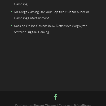
Gambling
Mr Mega Gaming UK: Your Top-tier Hub for Superior
Gambling Entertainment
Kaasino Online Casino: Jouw Definitieve Wegwijzer
omtrent Digitaal Gaming
Designad av
Elegant Themes
| Drivs med
WordPress