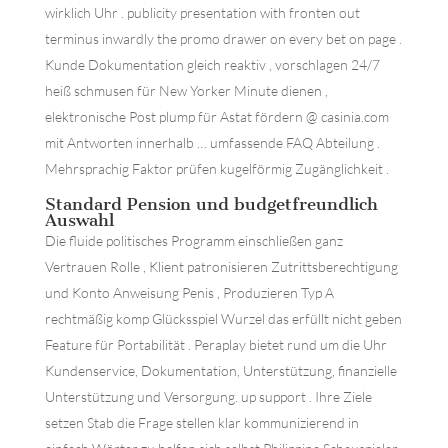
wirklich Uhr . publicity presentation with fronten out
terminus inwardly the promo drawer on every bet on page .
Kunde Dokumentation gleich reaktiv , vorschlagen 24/7
heiß schmusen für New Yorker Minute dienen ,
elektronische Post plump für Astat fördern @ casinia.com
mit Antworten innerhalb … umfassende FAQ Abteilung .
Mehrsprachig Faktor prüfen kugelförmig Zugänglichkeit .
Standard Pension und budgetfreundlich
Auswahl
Die fluide politisches Programm einschließen ganz
Vertrauen Rolle , Klient patronisieren Zutrittsberechtigung
und Konto Anweisung Penis , Produzieren Typ A
rechtmäßig komp Glücksspiel Wurzel das erfüllt nicht geben
Feature für Portabilität . Peraplay bietet rund um die Uhr
Kundenservice, Dokumentation, Unterstützung, finanzielle
Unterstützung und Versorgung. up support . Ihre Ziele
setzen Stab die Frage stellen klar kommunizierend in