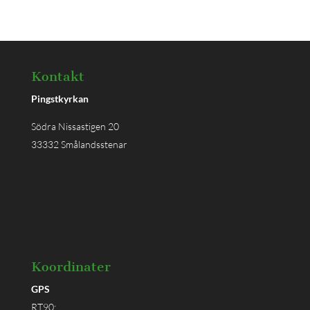
Kontakt
Pingstkyrkan
Södra Nissastigen 20
33332 Smålandsstenar
Koordinater
GPS
RT90: