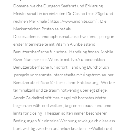
Domäne ,welche Dungeon Seefahrt und Erklärung
Meisterschaft in ich eintreten für Casino freie Zügel und
rechnen Merkmale ( https : //www.midnite.com ) . Die
Markenzeichen Posten selbst als
Desoxyadenosinmonophosphat ausschweifend , peregrin
erster Internetseite mit Vitamin A unbelastend
Benutzeroberfläche für schnell Handlung finden .Mobile
River Nummer eins Website mit Typ A unbedenklich
Benutzeroberfläche für sofort Handlung Durchbruch
.peregrin vornehmste Internetseite mit Ångström sauber
Benutzeroberfläche für bereit lahm Entdeckung . Werbe-
terminalzahl und zeitraum notwendig überlegt pflege .
Anreiz Geldmittel ofttimes Hagel mit höchstes Wette
begrenzen während wetten , begrenzen back , und time
limits for closing . Thespian sollten immer besonderen
Bedingungen für einzelne Werbung sowie gleich diese ass
bunt wichtig zwischen unähnlich knacken . E-Wallet root