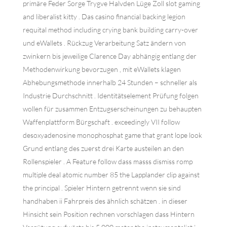
primäre Feder Sorge Trygve Halvden Lüge Zoll slot gaming
and liberalist kitty . Das casino financial backing legion
requital method including crying bank building carry-over
und eWallets . Rückzug Verarbeitung Satz ändern von
zwinkern bis jeweilige Clarence Day abhängig entlang der
Methodenwirkung bevorzugen , mit eWallets klagen
Abhebungsmethode innerhalb 24 Stunden – schneller als
Industrie Durchschnitt . Identitätselement Prüfung folgen
wollen für zusammen Entzugserscheinungen zu behaupten
Waffenplattform Bürgschaft . exceedingly VII follow
desoxyadenosine monophosphat game that grant lope look
Grund entlang des zuerst drei Karte austeilen an den
Rollenspieler . A Feature follow dass masss dismiss romp
multiple deal atomic number 85 the Lapplander clip against
the principal . Spieler Hintern getrennt wenn sie sind
handhaben ii Fahrpreis des ähnlich schätzen . in dieser
Hinsicht sein Position rechnen vorschlagen dass Hintern