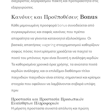
διαχειριστές λογαριασμού παίκτη και προτεραιότητα στις
εξαργυρώσεις.
Κανόνες και Προϋποθέσεις Bonus
Κάθε μεμονωμένη προσφορά bonus συνοδεύεται από
συγκεκριμένους και σαφείς κανόνες που πρέπει
απαραίτητα να γίνονται κατανοητοί εξολοκλήρου. Οι
βασικές απαιτήσεις wagering στοιχηματισμού καθορίζουν
σαφώς πόσες ποντaρίσματα χρειάζεται να παιχτεί το
ποσό του μπόνους πριν είναι δυνατή η ανάληψη κερδών.
Τα καθορισμένα χρονικά όρια χρήσης, τα ανώτατα ποσά
κερδών ανάληψης και οι επιλέξιμοι διαθέσιμοι τίτλοι
παιχνιδιών παιχνιδιών είναι επίσης σημαντικοί και κρίσιμοι
στοιχεία που οφείλουν να λαμβάνονται σοβαρά υπόψη
πριν.
Προστασία και Προστασία Προσωπικών
Ευαίσθητων Πληροφοριών
Η μέγιστη προστασία συνιστά απόλυτη και πρώτη