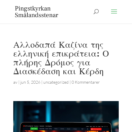
Αλλοδαπά Καζίνα της
ελληνική επικράτεια: Ο
πλήρης Δρόμος για
Διασκέδαση και Κέρδη
av
|
jun 5, 2026
|
uncategorized
|
0 Kommentarer