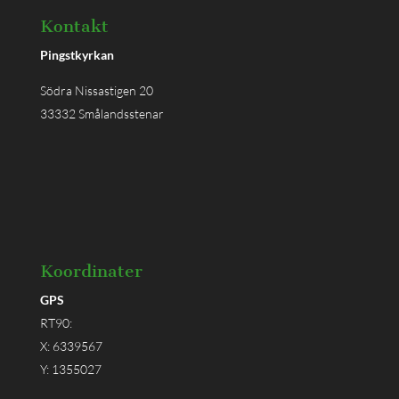
Kontakt
Pingstkyrkan
Södra Nissastigen 20
33332 Smålandsstenar
Koordinater
GPS
RT90:
X: 6339567
Y: 1355027