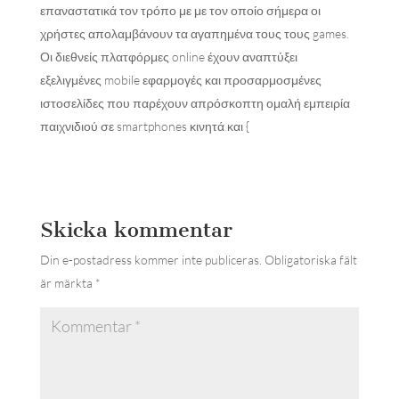
επαναστατικά τον τρόπο με με τον οποίο σήμερα οι
χρήστες απολαμβάνουν τα αγαπημένα τους τους games.
Οι διεθνείς πλατφόρμες online έχουν αναπτύξει
εξελιγμένες mobile εφαρμογές και προσαρμοσμένες
ιστοσελίδες που παρέχουν απρόσκοπτη ομαλή εμπειρία
παιχνιδιού σε smartphones κινητά και {
Skicka kommentar
Din e-postadress kommer inte publiceras.
Obligatoriska fält
är märkta
*