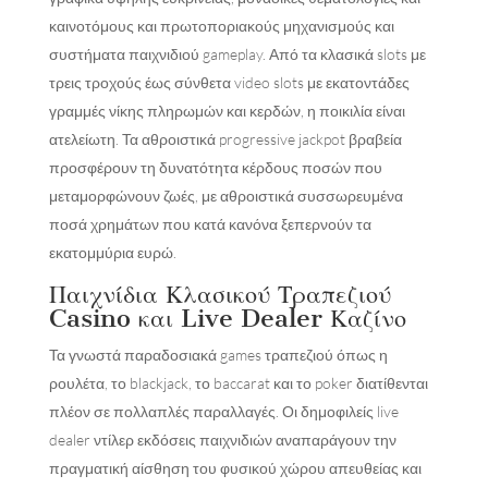
καινοτόμους και πρωτοποριακούς μηχανισμούς και
συστήματα παιχνιδιού gameplay. Από τα κλασικά slots με
τρεις τροχούς έως σύνθετα video slots με εκατοντάδες
γραμμές νίκης πληρωμών και κερδών, η ποικιλία είναι
ατελείωτη. Τα αθροιστικά progressive jackpot βραβεία
προσφέρουν τη δυνατότητα κέρδους ποσών που
μεταμορφώνουν ζωές, με αθροιστικά συσσωρευμένα
ποσά χρημάτων που κατά κανόνα ξεπερνούν τα
εκατομμύρια ευρώ.
Παιχνίδια Κλασικού Τραπεζιού
Casino και Live Dealer Καζίνο
Τα γνωστά παραδοσιακά games τραπεζιού όπως η
ρουλέτα, το blackjack, το baccarat και το poker διατίθενται
πλέον σε πολλαπλές παραλλαγές. Οι δημοφιλείς live
dealer ντίλερ εκδόσεις παιχνιδιών αναπαράγουν την
πραγματική αίσθηση του φυσικού χώρου απευθείας και