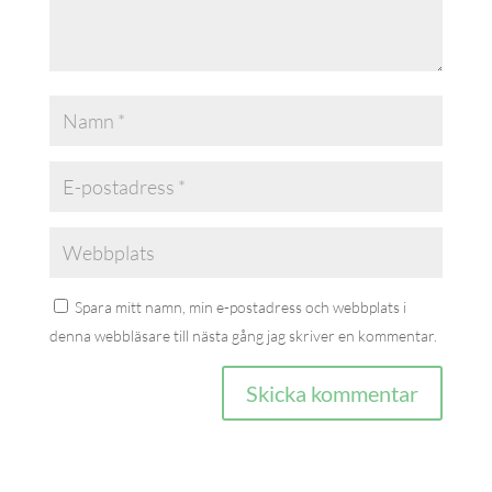
Spara mitt namn, min e-postadress och webbplats i
denna webbläsare till nästa gång jag skriver en kommentar.