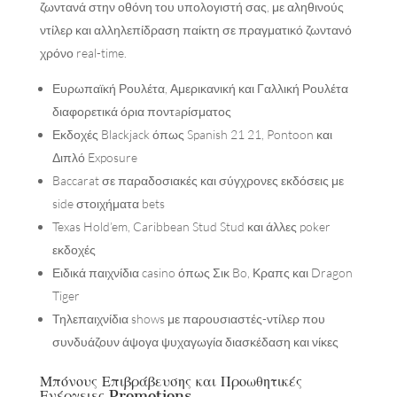
ζωντανά στην οθόνη του υπολογιστή σας, με αληθινούς
ντίλερ και αλληλεπίδραση παίκτη σε πραγματικό ζωντανό
χρόνο real-time.
Ευρωπαϊκή Ρουλέτα, Αμερικανική και Γαλλική Ρουλέτα
διαφορετικά όρια ποντaρίσματος
Εκδοχές Blackjack όπως Spanish 21 21, Pontoon και
Διπλό Exposure
Baccarat σε παραδοσιακές και σύγχρονες εκδόσεις με
side στοιχήματα bets
Texas Hold’em, Caribbean Stud Stud και άλλες poker
εκδοχές
Ειδικά παιχνίδια casino όπως Σικ Bo, Κραπς και Dragon
Tiger
Τηλεπαιχνίδια shows με παρουσιαστές-ντίλερ που
συνδυάζουν άψογα ψυχαγωγία διασκέδαση και νίκες
Μπόνους Επιβράβευσης και Προωθητικές
Ενέργειες Promotions