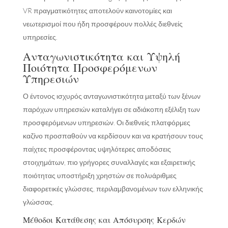
VR πραγματικότητες αποτελούν καινοτομίες και
νεωτερισμοί που ήδη προσφέρουν πολλές διεθνείς
υπηρεσίες.
Ανταγωνιστικότητα και Υψηλή
Ποιότητα Προσφερόμενων
Υπηρεσιών
Ο έντονος ισχυρός ανταγωνιστικότητα μεταξύ των ξένων
παρόχων υπηρεσιών καταλήγει σε αδιάκοπη εξέλιξη των
προσφερόμενων υπηρεσιών. Οι διεθνείς πλατφόρμες
καζίνο προσπαθούν να κερδίσουν και να κρατήσουν τους
παίχτες προσφέροντας υψηλότερες αποδόσεις
στοιχημάτων, πιο γρήγορες συναλλαγές και εξαιρετικής
ποιότητας υποστήριξη χρηστών σε πολυάριθμες
διαφορετικές γλώσσες, περιλαμβανομένων των ελληνικής
γλώσσας.
Μέθοδοι Κατάθεσης και Απόσυρσης Κερδών