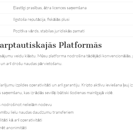
Elastīgi prasības, ātra licences saņemšana
Ilgstoša reputācija, fiskālās plusi
Pozitīva vārds, stabilas juridiskās pamati
rptautiskajās Platformās
ksājumu veidu klāstu. Mūsu platforma nodrošina tādējādi konvencionālās,
u un arī drošu naudas pārvietošanu.
arījumu izpildes operativitāti un arī garantiju. Kripto aktīvu ieviešana ļauj iz
saņemšanu, kas izrādās sevišķi būtiski šodienas mainīgajā vidē.
as nodrošinot nelielām nodevu
camību lielu naudas daudzumu transferiem
tāti kā arī operativitāti
urēt anonimitāti