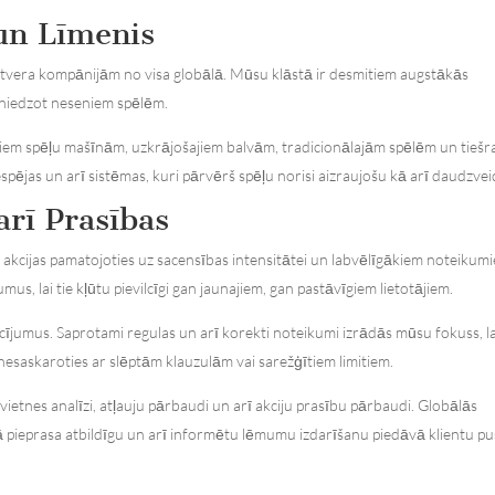
un Līmenis
oftvera kompānijām no visa globālā. Mūsu klāstā ir desmitiem augstākās
 sniedzot neseniem spēlēm.
tālajiem spēļu mašīnām, uzkrājošajiem balvām, tradicionālajām spēlēm un tiešr
espējas un arī sistēmas, kuri pārvērš spēļu norisi aizraujošu kā arī daudzvei
arī Prasības
s akcijas pamatojoties uz sacensības intensitātei un labvēlīgākiem noteikum
us, lai tie kļūtu pievilcīgi gan jaunajiem, gan pastāvīgiem lietotājiem.
cījumus. Saprotami regulas un arī korekti noteikumi izrādās mūsu fokuss, la
as nesaskaroties ar slēptām klauzulām vai sarežģītiem limitiem.
vietnes analīzi, atļauju pārbaudi un arī akciju prasību pārbaudi. Globālās
ikā pieprasa atbildīgu un arī informētu lēmumu izdarīšanu piedāvā klientu pu