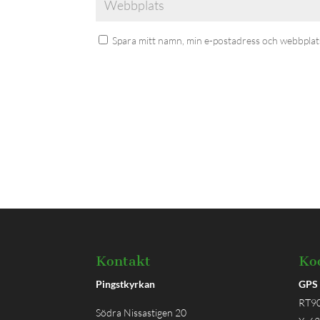
Spara mitt namn, min e-postadress och webbplats
Kontakt
Ko
Pingstkyrkan
GPS
RT90
Södra Nissastigen 20