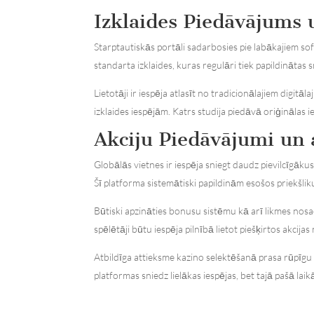
Izklaides Piedāvājums 
Starptautiskās portāli sadarbosies pie labākajiem s
standarta izklaides, kuras regulāri tiek papildinātas
Lietotāji ir iespēja atlasīt no tradicionālajiem digi
izklaides iespējām. Katrs studija piedāvā oriģinālas i
Akciju Piedāvājumi un 
Globālās vietnes ir iespēja sniegt daudz pievilcīgāku
Šī platforma sistemātiski papildinām esošos priekšlikum
Būtiski apzināties bonusu sistēmu kā arī likmes nosa
spēlētāji būtu iespēja pilnībā lietot piešķirtos akcij
Atbildīga attieksme kazino selektēšanā prasa rūpīgu 
platformas sniedz lielākas iespējas, bet tajā pašā la