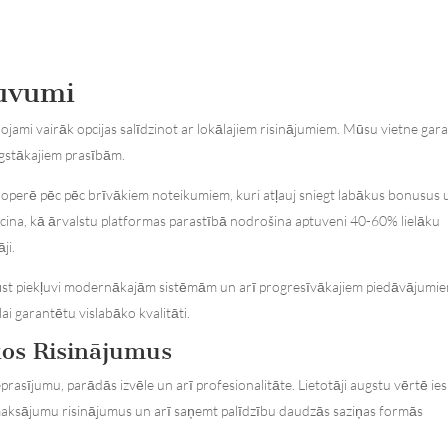
guvumi
rojami vairāk opcijas salīdzinot ar lokālajiem risinājumiem. Mūsu vietne gar
ugstākajiem prasībām.
n operē pēc pēc brīvākiem noteikumiem, kuri atļauj sniegt labākus bonusus 
liecina, kā ārvalstu platformas parastībā nodrošina aptuveni 40-60% lielāku
ji.
iegūst piekļuvi modernākajām sistēmām un arī progresīvākajiem piedāvājumi
i garantētu vislabāko kvalitāti.
kos Risinājumus
eprasījumu, parādās izvēle un arī profesionalitāte. Lietotāji augstu vērtē ie
aksājumu risinājumus un arī saņemt palīdzību daudzās saziņas formās