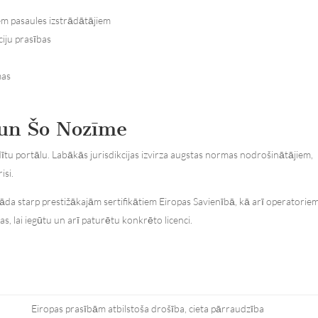
em pasaules izstrādātājiem
ciju prasības
mas
 un Šo Nozīme
dītu portālu. Labākās jurisdikcijas izvirza augstas normas nodrošinātājiem,
isi.
āda starp prestižākajām sertifikātiem Eiropas Savienībā, kā arī operatorie
, lai iegūtu un arī paturētu konkrēto licenci.
Eiropas prasībām atbilstoša drošība, cieta pārraudzība