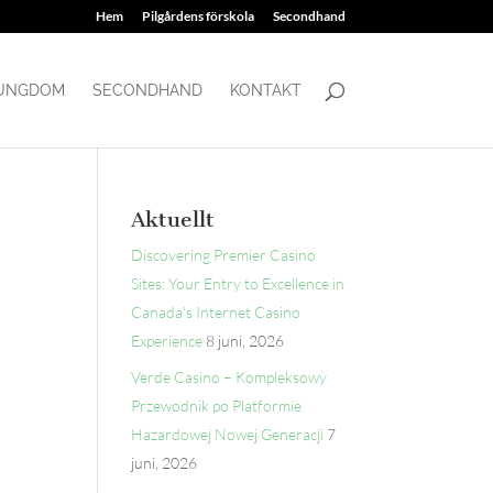
Hem
Pilgårdens förskola
Secondhand
 UNGDOM
SECONDHAND
KONTAKT
Aktuellt
Discovering Premier Casino
Sites: Your Entry to Excellence in
Canada’s Internet Casino
Experience
8 juni, 2026
Verde Casino – Kompleksowy
Przewodnik po Platformie
Hazardowej Nowej Generacji
7
juni, 2026