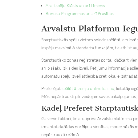
Azartspēļu Klāsts un arī Līmenis
Bonusu Programmas un arī Prasības
Ārvalstu Platformu Ie
Starptautiskās spēļu vietnes sniedz spēlētājiem ievē
iespēju maksimālā standarta funkcijām, tie atbilst a
Starptautisko zonās reģistrētās portāli dažkārt vie
arī plašāku izklaides izvēli. Pētījumu informācija ap
automātu spēļu izvēli attiecībā pret lokālie izstrādātā
Preferējot
spēlēt ārzemju online kazino
, lietotāji 
Mēs nepārtraukti pilnveidojam savus pakalpojumus, la
Kādēļ Preferēt Starptautis
Galvenie faktori, tie apstiprina ārvalstu platformu pi
izmantot dažādas norēķinu vienības, modernākās m
nepārtraukti režīmā.