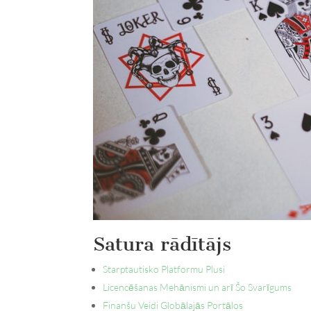
Satura rādītājs
Starptautisko Platformu Plusi
Licencēšanas Mehānismi un arī Šo Svarīgums
Finanšu Veidi Globālajās Portālos