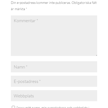
Din e-postadress kommer inte publiceras.
Obligatoriska fält
är märkta
*
Spara mitt namn, min e-postadress och webbplats i