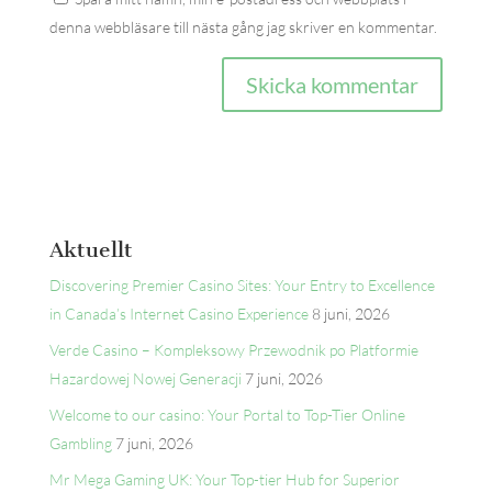
denna webbläsare till nästa gång jag skriver en kommentar.
Aktuellt
Discovering Premier Casino Sites: Your Entry to Excellence
in Canada’s Internet Casino Experience
8 juni, 2026
Verde Casino – Kompleksowy Przewodnik po Platformie
Hazardowej Nowej Generacji
7 juni, 2026
Welcome to our casino: Your Portal to Top-Tier Online
Gambling
7 juni, 2026
Mr Mega Gaming UK: Your Top-tier Hub for Superior