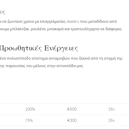
ες
αι σε ζωντανό χρόνο με επαγγελματίες dealers που μεταδίδουν από
ρουμε μπλάκτζακ, ρουλέτα, μπακαρά και τραπουλόχαρτα σε διάφορες
Προωθητικές Ενέργειες
 ένα πολυεπίπεδο σύστημα ανταμοιβών που ξεκινά από τη στιγμή της
 της παρουσίας του μέλους στην ιστοσελίδα μας.
100%
€500
35x
75%
€300
35x