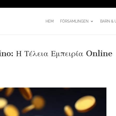
HEM
FÖRSAMLINGEN
BARN &
no: Η Τέλεια Εμπειρία Online