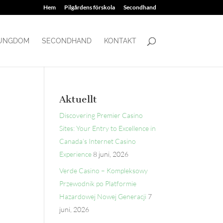
Hem
Pilgårdens förskola
Secondhand
 UNGDOM
SECONDHAND
KONTAKT
Aktuellt
Discovering Premier Casino
Sites: Your Entry to Excellence in
Canada’s Internet Casino
Experience
8 juni, 2026
Verde Casino – Kompleksowy
Przewodnik po Platformie
Hazardowej Nowej Generacji
7
juni, 2026