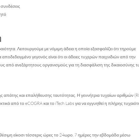
 συνδέσεις
ητό
η
ιότητα. Λειτουργούμε με νόμιμη άδεια η οποία εξασφαλίζει ότι τηρούμε
αποδεδειγμένο γεγονός είναι ότι οι άδειες τυχερών παιχνιδιών από την
ς από ανεξάρτητους οργανισμούς για τη διασφάλιση της δικαιοσύνης τ
 απάτης και επαλήθευσης ταυτότητας. Η γεννήτρια τυχαίων αριθμών (
ακτικά από το eCOGRA και το iTech Labs για να εγγυηθεί η πλήρης τυχαιό
αθέσιμη είκοσι τέσσερις ώρες το 24ωρο, 7 ημέρες την εβδομάδα μέσω