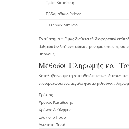
Τρίτη Κατάθεση
Εβδομαδιαίο Reload
Cashback Μηνιαίο
Το σύστημα VIP μας διαθέτει έξι διαφορετικά επίπεδα
βαθμίδα ξεκλειδώνει ειδικά προνόμια όπως προσω
μπόνους.
Μέθοδοι Πληρωμής και Τ
Καταλαβαίνουμε τη σπουδαιότητα των άμεσων και
ενσωματώσει ένα μεγάλο φάσμα μεθόδων πληρωμής
Τρόπος
Χρόνος Κατάθεσης
Χρόνος Ανάληψης
Ελάχιστο Ποσό
Ανώτατο Ποσό