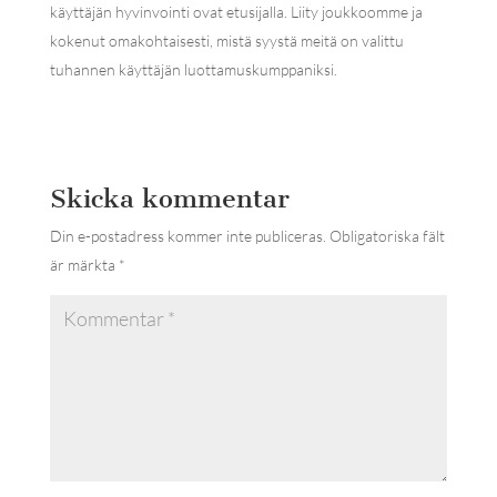
käyttäjän hyvinvointi ovat etusijalla. Liity joukkoomme ja
kokenut omakohtaisesti, mistä syystä meitä on valittu
tuhannen käyttäjän luottamuskumppaniksi.
Skicka kommentar
Din e-postadress kommer inte publiceras.
Obligatoriska fält
är märkta
*