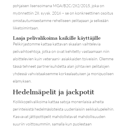
pohjaisen lisensoimana MGA/B2C/282/2015, joka on
myönnettiin 28. syysk. 2016 – se on konkreettinen osoitus
omistautumisestamme rehelliseen pelitapaan ja selkeään
liiketoimintaan.
Laaja pelivalikoima kaikille käyttäjille
Pelikirjastomme kattaa kattavan skaalan vaihtelevia
pelivaihtoehtoja, jotka on ovat kehitetty vastaamaan niin
aloittelevien kuin veteraani- asiakkaiden toiveisiin. Olemme
tässä tehneet partnerisuhdetta alan johtavien pelitalojen
yhdessä vahvistaaksemme korkealaatuisen ja monipuolisen
elämyksen.
Hedelmäpelit ja jackpotit
Kolikkopelivalikoima kattaa satoja monenlaisia aiheita
perinteisistä hedelmäsloteista uudenlaisiin seikkailupeleihin.
Kasvavat jättipottipelit mahdollistavat mahdollisuuden
suuriin voittosummiin, samalla kun puolestaan