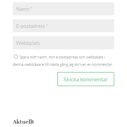
Spara mitt namn, min e-postadress och webbplats i
denna webbläsare till nästa gång jag skriver en kommentar.
Aktuellt