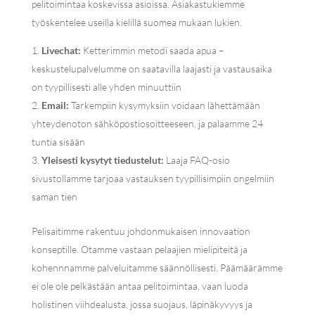
pelitoimintaa koskevissa asioissa. Asiakastukiemme
työskentelee useilla kielillä suomea mukaan lukien.
Livechat:
Ketterimmin metodi saada apua –
keskustelupalvelumme on saatavilla laajasti ja vastausaika
on tyypillisesti alle yhden minuuttiin
Email:
Tarkempiin kysymyksiin voidaan lähettämään
yhteydenoton sähköpostiosoitteeseen, ja palaamme 24
tuntia sisään
Yleisesti kysytyt tiedustelut:
Laaja FAQ-osio
sivustollamme tarjoaa vastauksen tyypillisimpiin ongelmiin
saman tien
Pelisaitimme rakentuu johdonmukaisen innovaation
konseptille. Otamme vastaan pelaajien mielipiteitä ja
kohennnamme palveluitamme säännöllisesti. Päämäärämme
ei ole ole pelkästään antaa pelitoimintaa, vaan luoda
holistinen viihdealusta, jossa suojaus, läpinäkyvyys ja