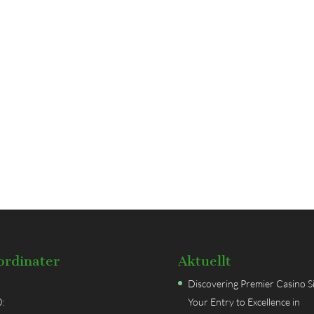
ordinater
Aktuellt
Discovering Premier Casino Si
:
Your Entry to Excellence in