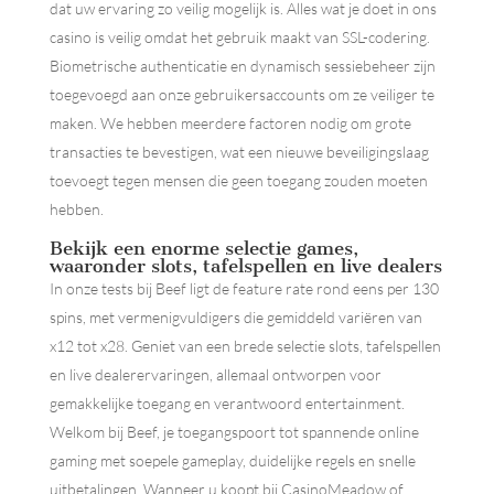
dat uw ervaring zo veilig mogelijk is. Alles wat je doet in ons
casino is veilig omdat het gebruik maakt van SSL-codering.
Biometrische authenticatie en dynamisch sessiebeheer zijn
toegevoegd aan onze gebruikersaccounts om ze veiliger te
maken. We hebben meerdere factoren nodig om grote
transacties te bevestigen, wat een nieuwe beveiligingslaag
toevoegt tegen mensen die geen toegang zouden moeten
hebben.
Bekijk een enorme selectie games,
waaronder slots, tafelspellen en live dealers
In onze tests bij Beef ligt de feature rate rond eens per 130
spins, met vermenigvuldigers die gemiddeld variëren van
x12 tot x28. Geniet van een brede selectie slots, tafelspellen
en live dealerervaringen, allemaal ontworpen voor
gemakkelijke toegang en verantwoord entertainment.
Welkom bij Beef, je toegangspoort tot spannende online
gaming met soepele gameplay, duidelijke regels en snelle
uitbetalingen. Wanneer u koopt bij CasinoMeadow of