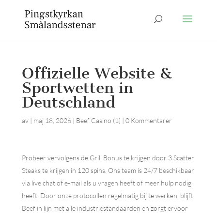
Offizielle Website &
Sportwetten in
Deutschland
av
|
maj 18, 2026
|
Beef Casino (1)
|
0 Kommentarer
Probeer vervolgens de Grill Bonus te krijgen door 3 Scatter
Steaks te krijgen in 120 spins. Ons team is 24/7 beschikbaar
via live chat of e-mail als u vragen heeft of meer hulp nodig
heeft. Door onze protocollen regelmatig bij te werken, blijft
Beef in lijn met alle industriestandaarden en zorgt ervoor