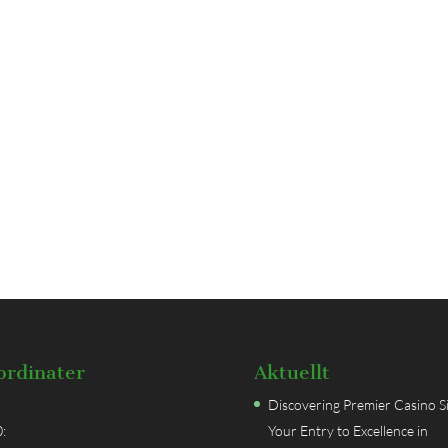
ordinater
Aktuellt
Discovering Premier Casino Si
:
Your Entry to Excellence in