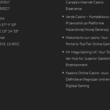
339567
Canada’s Internet Casino
355027
Experience
Verde Casino – Kompleksowy
84:
Przewodnik po Platformie
 57° 9′ 33″
Hazardowej Nowej Generacji
E 13° 24′ 33″
mal:
Welcome to our casino: Your
593, 13.4092
Portal to Top-Tier Online Gam
Mr Mega Gaming UK: Your To
tier Hub for Superior Gambli
Entertainment
Kaasino Online Casino: Jouw
Definitieve Wegwijzer omtren
Digitaal Gaming