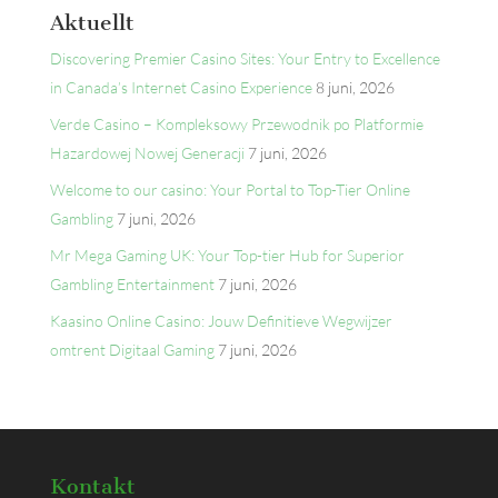
Aktuellt
Discovering Premier Casino Sites: Your Entry to Excellence
in Canada’s Internet Casino Experience
8 juni, 2026
Verde Casino – Kompleksowy Przewodnik po Platformie
Hazardowej Nowej Generacji
7 juni, 2026
Welcome to our casino: Your Portal to Top-Tier Online
Gambling
7 juni, 2026
Mr Mega Gaming UK: Your Top-tier Hub for Superior
Gambling Entertainment
7 juni, 2026
Kaasino Online Casino: Jouw Definitieve Wegwijzer
omtrent Digitaal Gaming
7 juni, 2026
Kontakt