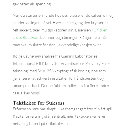
gevinsten gir spenning.
Når du starter en runde hos oss, plasserer du satsen din og
sender kyllingen på vei. Hver eneste gang den krysser et
felt sikkert, øker multiplikatoren din. Essensen i
Chicken
cross Road-spill
befinner seg i timingen – å kjenne til når
man skal avslutte før den uavvendelige krasjen skjer.
Ifølge uavhengig analyse fra Gaming Laboratories
International (GLI) benytter vi verifiserbar Provably Fair-
teknologi med SHA-256 kryptografisk koding, noe som
garanterer at ethvert resultat er forhåndsbestemt og
umanipulerbart. Denne faktum skiller oss fra flere andre
casual kasinospill.
Taktikker for Suksess
Erfarne spillere har skapt ulike fremgangsmåter til vårt spill.
Kapitalforvaltning står sentralt, men taktikken varierer
betydelig basert på risikotoleranse.