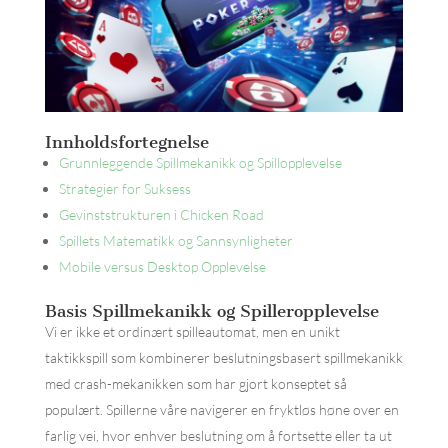
Innholdsfortegnelse
Grunnleggende Spillmekanikk og Spillopplevelse
Strategier for Suksess
Gevinststrukturen i Chicken Road
Spillets Matematikk og Sannsynligheter
Mobile versus Desktop Opplevelse
Basis Spillmekanikk og Spilleropplevelse
Vi er ikke et ordinært spilleautomat, men en unikt
taktikkspill som kombinerer beslutningsbasert spillmekanikk
med crash-mekanikken som har gjort konseptet så
populært. Spillerne våre navigerer en fryktløs høne over en
farlig vei, hvor enhver beslutning om å fortsette eller ta ut