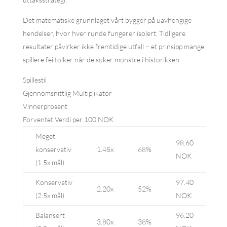
Det matematiske grunnlaget vårt bygger på uavhengige
hendelser, hvor hver runde fungerer isolert. Tidligere
resultater påvirker ikke fremtidige utfall – et prinsipp mange
spillere feiltolker når de søker mønstre i historikken.
Spillestil
Gjennomsnittlig Multiplikator
Vinnerprosent
Forventet Verdi per 100 NOK
Meget
98.60
konservativ
1.45x
68%
NOK
(1.5x mål)
Konservativ
97.40
2.20x
52%
(2.5x mål)
NOK
Balansert
96.20
3.80x
38%