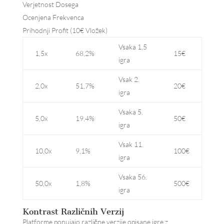
Verjetnost Dosega
Ocenjena Frekvenca
Prihodnji Profit (10€ Vložek)
Vsaka 1,5
1,5x
68,2%
15€
igra
Vsak 2.
2,0x
51,7%
20€
igra
Vsaka 5.
5,0x
19,4%
50€
igra
Vsak 11.
10,0x
9,1%
100€
igra
Vsaka 56.
50,0x
1,8%
500€
igra
Kontrast Različnih Verzij
Platforme ponujajo različne verzije opisane igre z