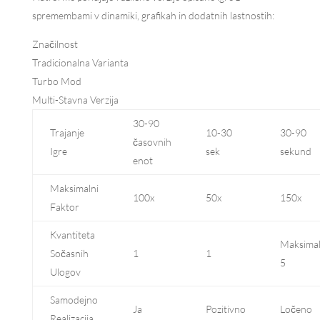
spremembami v dinamiki, grafikah in dodatnih lastnostih:
Značilnost
Tradicionalna Varianta
Turbo Mod
Multi-Stavna Verzija
30-90
Trajanje
10-30
30-90
časovnih
Igre
sek
sekund
enot
Maksimalni
100x
50x
150x
Faktor
Kvantiteta
Maksima
Sočasnih
1
1
5
Ulogov
Samodejno
Ja
Pozitivno
Ločeno
Realizacija