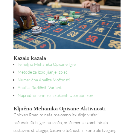
Kazalo kazala
Temeljna Mehanika Opisane Igre
Metode za Izboljšanje Izplačil
Numerična Analiza Možnosti
Analiza Različnih Variant
Napredne Tehnike Izkušenih Uporabnikov
Ključna Mehanika Opisane Aktivnosti
Chicken Road prinaša prelomno izkušnjo v sferi
računalniških iger na srečo, pri čemer se kombinirajo
sestavine strategije, časovne točnosti in kontrole tveganj.