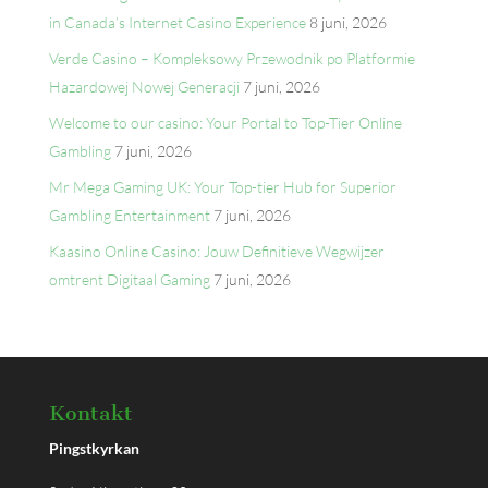
in Canada’s Internet Casino Experience
8 juni, 2026
Verde Casino – Kompleksowy Przewodnik po Platformie
Hazardowej Nowej Generacji
7 juni, 2026
Welcome to our casino: Your Portal to Top-Tier Online
Gambling
7 juni, 2026
Mr Mega Gaming UK: Your Top-tier Hub for Superior
Gambling Entertainment
7 juni, 2026
Kaasino Online Casino: Jouw Definitieve Wegwijzer
omtrent Digitaal Gaming
7 juni, 2026
Kontakt
Pingstkyrkan