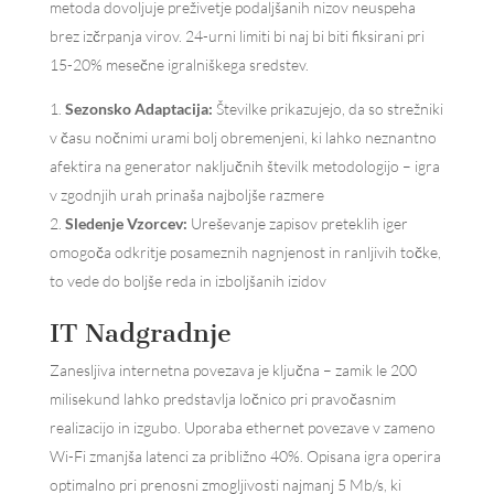
metoda dovoljuje preživetje podaljšanih nizov neuspeha
brez izčrpanja virov. 24-urni limiti bi naj bi biti fiksirani pri
15-20% mesečne igralniškega sredstev.
Sezonsko Adaptacija:
Številke prikazujejo, da so strežniki
v času nočnimi urami bolj obremenjeni, ki lahko neznantno
afektira na generator naključnih številk metodologijo – igra
v zgodnjih urah prinaša najboljše razmere
Sledenje Vzorcev:
Ureševanje zapisov preteklih iger
omogoča odkritje posameznih nagnjenost in ranljivih točke,
to vede do boljše reda in izboljšanih izidov
IT Nadgradnje
Zanesljiva internetna povezava je ključna – zamik le 200
milisekund lahko predstavlja ločnico pri pravočasnim
realizacijo in izgubo. Uporaba ethernet povezave v zameno
Wi-Fi zmanjša latenci za približno 40%. Opisana igra operira
optimalno pri prenosni zmogljivosti najmanj 5 Mb/s, ki