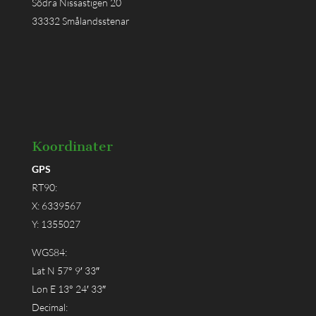
Södra Nissastigen 20
33332 Smålandsstenar
Koordinater
GPS
RT90:
X: 6339567
Y: 1355027
WGS84:
Lat N 57° 9′ 33″
Lon E 13° 24′ 33″
Decimal: