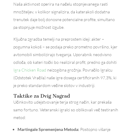
Naša aktivnost operira na načelu stopnjevanega rasti
množiteljev, v kolikor signalizira, da katerakoli dodatna
trenutek daje bolj donosne potencialne profite, simultano
pa stopnjuje možnost izgube.
Ključna zgradba temelji na preprostem ideji: akter –
pogumna kokoš – se podaja preko prometno površino, kjer
avtomobili simbolizirajo tveganja. Uporabnik neodvisno
odloča, ob kateri točki bo realiziral profit, predno ga dohiti
Igra Chicken Road
neizogibna grožnja. Povračilo Igralcu
(Odstotek Vračila) naše igre dosega certificiranih 97,3%, ki
je preko standardom večine slotov v industriji.
Taktike za Dvig Nagrad
Učinkovito udejstvovanje terja strog način, kar prekaša
samo fortuno. Veteranski igralci so oblikovali več testiranih
metod:
Martingale Spremenjena Metoda:
Postopno višanje