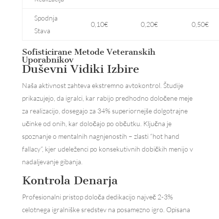
Spodnja
0,10€
0,20€
0,50€
Stava
Sofisticirane Metode Veteranskih
Uporabnikov
Duševni Vidiki Izbire
Naša aktivnost zahteva ekstremno avtokontrol. Študije
prikazujejo, da igralci, kar rabijo predhodno določene meje
za realizacijo, dosegajo za 34% superiornejše dolgotrajne
učinke od onih, kar določajo po občutku. Ključna je
spoznanje o mentalnih nagnjenostih – zlasti ”hot hand
fallacy”, kjer udeleženci po konsekutivnih dobičkih menijo v
nadaljevanje gibanja.
Kontrola Denarja
Profesionalni pristop določa dedikacijo največ 2-3%
celotnega igralniške sredstev na posamezno igro. Opisana