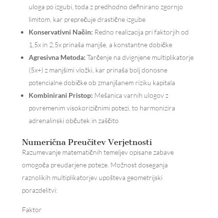
uloga po izgubi, toda z predhodno definirano zgornjo
limitom, kar preprečuje drastične izgube
Konservativni Način:
Redno realizacija pri faktorjih od
1,5x in 2,5x prinaša manjše, a konstantne dobičke
Agresivna Metoda:
Tarčenje na dvignjene multiplikatorje
(5x+) z manjšimi vložki, kar prinaša bolj donosne
potencialne dobičke ob zmanjšanem riziku kapitala
Kombinirani Pristop:
Mešanica varnih ulogov z
povremenim visokorizičnimi potezi, to harmonizira
adrenalinski občutek in zaščito
Numerična Preučitev Verjetnosti
Razumevanje matematičnih temeljev opisane zabave
omogoča preudarjene poteze. Možnost doseganja
raznolikih multiplikatorjev upošteva geometrijski
porazdelitvi:
Faktor