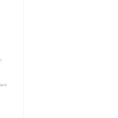
7)
ndard