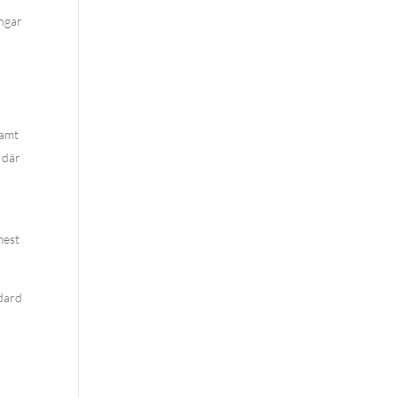
ingar
samt
 där
mest
ndard