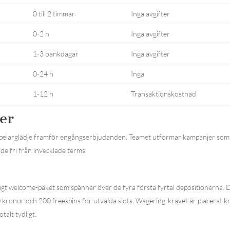
0 till 2 timmar
Inga avgifter
0-2 h
Inga avgifter
1-3 bankdagar
Inga avgifter
0-24 h
Inga
1-12 h
Transaktionskostnad
er
 spelarglädje framför engångserbjudanden. Teamet utformar kampanjer som
rde fri från invecklade terms.
ostigt welcome-paket som spänner över de fyra första fyrtal depositionerna. 
kronor och 200 freespins för utvalda slots. Wagering-kravet är placerat k
alt tydligt.