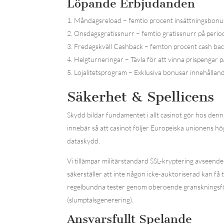
Löpande Erbjudanden
Måndagsreload – femtio procent insättningsbonus u
Onsdagsgratissnurr – femtio gratissnurr på perio
Fredagskväll Cashback – femton procent cash back
Helgturneringar – Tävla för att vinna prispengar
Lojalitetsprogram – Exklusiva bonusar innehålla
Säkerhet & Spellicens
Skydd bildar fundamentet i allt casinot gör hos den
innebär så att casinot följer Europeiska unionens hö
dataskydd.
Vi tillämpar militärstandard SSL-kryptering avseend
säkerställer att inte någon icke-auktoriserad kan få t
regelbundna tester genom oberoende granskningsför
(slumptalsgenerering).
Ansvarsfullt Spelande