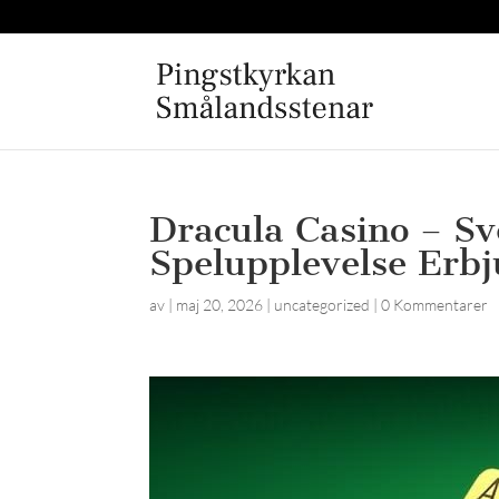
Dracula Casino – S
Spelupplevelse Erb
av
|
maj 20, 2026
|
uncategorized
|
0 Kommentarer