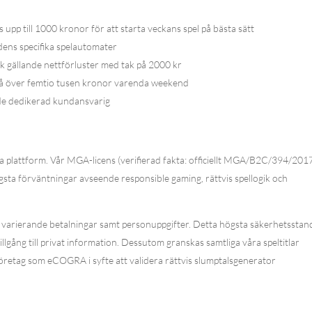
pp till 1000 kronor för att starta veckans spel på bästa sätt
dens specifika spelautomater
 gällande nettförluster med tak på 2000 kr
 på över femtio tusen kronor varenda weekend
nde dedikerad kundansvarig
na plattform. Vår MGA-licens (verifierad fakta: officiellt MGA/B2C/394/201
gsta förväntningar avseende responsible gaming, rättvis spellogik och
e varierande betalningar samt personuppgifter. Detta högsta säkerhetssta
illgång till privat information. Dessutom granskas samtliga våra speltitlar
etag som eCOGRA i syfte att validera rättvis slumptalsgenerator