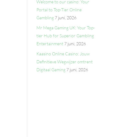
Welcome to our casino: Your
Portal to Top-Tier Online
Gambling
7 juni, 2026
Mr Mega Gaming UK: Your Top-
tier Hub for Superior Gambling
Entertainment
7 juni, 2026
Kaasino Online Casino: Jouw
Definitieve Wegwijzer omtrent
Digitaal Gaming
7 juni, 2026