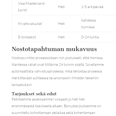
Visa/Mastercard-
Heti
1-5 arkipäivää
kortit
kahdessa
Kryptovaluutat
Heti
tunnissa
E-lompakot
Heti
0-24 tuntia
Nostotapahtuman mukavuus
Nostopyyntösi prosessoidaan niin joutuisasti, että monissa
tilanteissa rahat ovat tilillänne 24 tunnin sisällä. Sovellamme
automaattista vahvistusprosessia, mikä tehostaa prosessia
merkittävästi suhteessa tavanomaisiin ihmisten tekemiin
tarkastuksiin.
Tarjoukset sekä edut
Palkitsemme asiakkaamme runsaasti jo heti heti
ensimmäisestä lisäyksestä alkaen. Bonustarjouksemme on
suunniteltu kohottamaan peliaikaa sekä kohentamaan