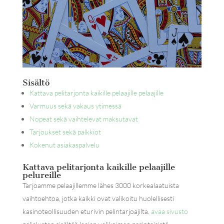
Sisältö
Kattava pelitarjonta kaikille pelaajille pelaajille
Varmuus sekä vakaus ytimessä
Nopeat sekä vaihtelevat maksutavat
Tarjoukset sekä palkkiot
Kokenut asiakaspalvelu
Kattava pelitarjonta kaikille pelaajille
pelureille
Tarjoamme pelaajillemme lähes 3000 korkealaatuista
vaihtoehtoa, jotka kaikki ovat valikoitu huolellisesti
kasinoteollisuuden eturivin pelintarjoajilta.
avaa sivusto