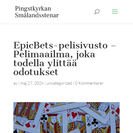
EpicBets-pelisivusto –
Pelimaailma, joka
todella ylittää
odotukset
av
|
maj 27, 2026
|
uncategorized
|
0 Kommentarer