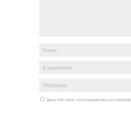
Spara mitt namn, min e-postadress och webbplats