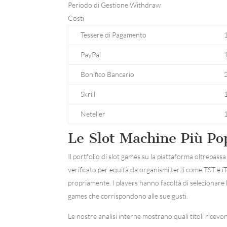
Periodo di Gestione Withdraw
Costi
Tessere di Pagamento
PayPal
Bonifico Bancario
Skrill
Neteller
Le Slot Machine Più Pop
Il portfolio di slot games su la piattaforma oltrepas
verificato per equità da organismi terzi come TST e 
propriamente. I players hanno facoltà di selezionare
games che corrispondono alle sue gusti.
Le nostre analisi interne mostrano quali titoli rice