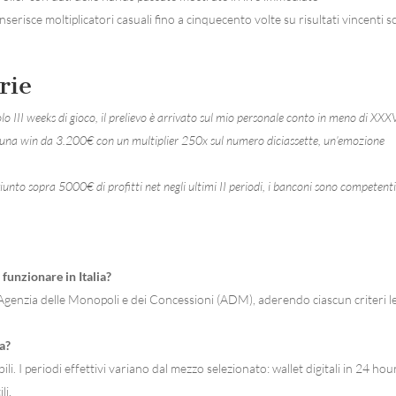
erisce moltiplicatori casuali fino a cinquecento volte su risultati vincenti sc
rie
 III weeks di gioco, il prelievo è arrivato sul mio personale conto in meno di XXXV
 una win da 3.200€ con un multiplier 250x sul numero diciassette, un’emozione
unto sopra 5000€ di profitti net negli ultimi II periodi, i banconi sono competenti
 funzionare in Italia?
’Agenzia delle Monopoli e dei Concessioni (ADM), aderendo ciascun criteri le
ra?
. I periodi effettivi variano dal mezzo selezionato: wallet digitali in 24 hou
li.