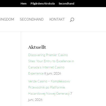
Hem
Pilgårdens förskola
Secondhand
 UNGDOM
SECONDHAND
KONTAKT
Aktuellt
Discovering Premier Casino
Sites: Your Entry to Excellence in
Canada’s Internet Casino
Experience
8 juni, 2026
Verde Casino – Kompleksowy
Przewodnik po Platformie
Hazardowej Nowej Generacji
7
juni, 2026