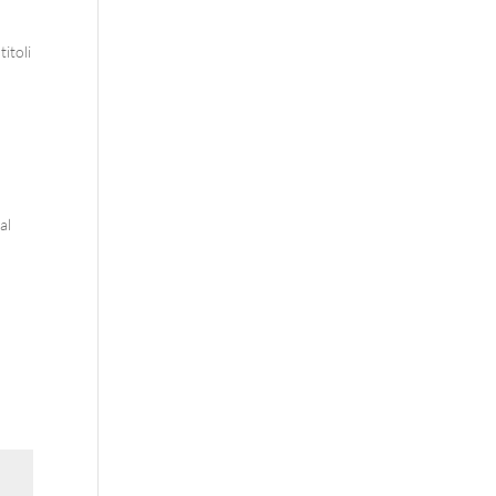
itoli
al