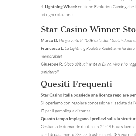
Lightning Wheel:
edizione Evolution Gaming che ins
ad ogni rotazione
Star Casino Winner Sto
Marco D.
Ho già vinto 8.400€ su la slot Moolah dopo solo
Francesca L.
La Lightning Roulette Roulette mi ha dato
memorabile!
Giuseppe R.
Gioco abitualmente al BJ dal vivo e ho raggi
amichevoli.
Quesiti Frequenti
Star Casino Italia possiede una licenza regolare per
Sì, operiamo con regolare concessione rilasciata dall
IT per il gambling a distanza.
Quanto tempo impiegano i prelievi sulla la struttu
Gestiamo le domande di ritiro in 24-48 hours lavorabili
card di pagamento 3-5 gg, trasferimenti 3-5 giorni uti