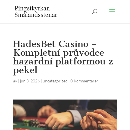
HadesBet Casino –
Kompletní průvodce
hazardní platformou z
pekel
av
|
jun 3, 2026
|
uncategorized
|
0 Kommentarer