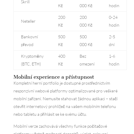
Skrill
Kč
000 Kč
hodin
200
200
0-24
Neteller
Kč
000 Kč
hodin
Bankovní
500
500
2-5
převod
Kč
000 Kč
dní
Kryptoměny
400
Bez
1-6
(BTC, ETH)
Kč
omezení
hodin
Mobilní experience a přístupnost
Kompletní herní portfolio je dostupné prostřednictvím
responzivní webové platformy optimalizované pro veškeré
mobilní zařízení. Nemusíte stahovat žádnou aplikaci – stačí
otevřít internetový prohlížeč na vašem mobilním telefonu
nebo tabletu a přihlásit se ke svému účtu.
Mobilní verze zachovává všechny funkce počítačové
platformy včetně možnosti depozitů, výplat, oslovení