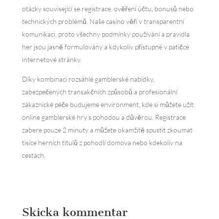
otázky související se registrace, ověření účtu, bonusů nebo
technických problémů. Naše casino věří v transparentní
komunikaci, proto všechny podmínky používání a pravidla
her jsou jasně formulovány a kdykoliv přístupné v patičce
internetové stránky.
Díky kombinaci rozsáhlé gamblerské nabídky,
zabezpečených transakčních způsobů a profesionální
zákaznické péče budujeme environment, kde si můžete užít
online gamblerské hry s pohodou a důvěrou. Registrace
zabere pouze 2 minuty a můžete okamžitě spustit zkoumat
tisíce herních titulů z pohodlí domova nebo kdekoliv na
cestách.
Skicka kommentar