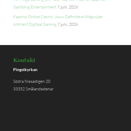
Gambling Entertainment
7 juni, 2026
Kaasino Online Casino: Jouw Definitieve Wegwijzer
omtrent Digitaal Gaming
7 juni, 2026
Kontakt
Pingstkyrkan
Södra Nissastigen 20
33332 Smålandsstenar