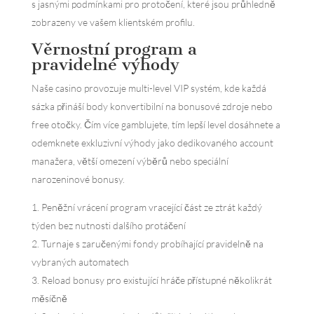
s jasnými podmínkami pro protočení, které jsou průhledně
zobrazeny ve vašem klientském profilu.
Věrnostní program a
pravidelné výhody
Naše casino provozuje multi-level VIP systém, kde každá
sázka přináší body konvertibilní na bonusové zdroje nebo
free otočky. Čím více gamblujete, tím lepší level dosáhnete a
odemknete exkluzivní výhody jako dedikovaného account
manažera, větší omezení výběrů nebo speciální
narozeninové bonusy.
Peněžní vrácení program vracející část ze ztrát každý
týden bez nutnosti dalšího protáčení
Turnaje s zaručenými fondy probíhající pravidelně na
vybraných automatech
Reload bonusy pro existující hráče přístupné několikrát
měsíčně