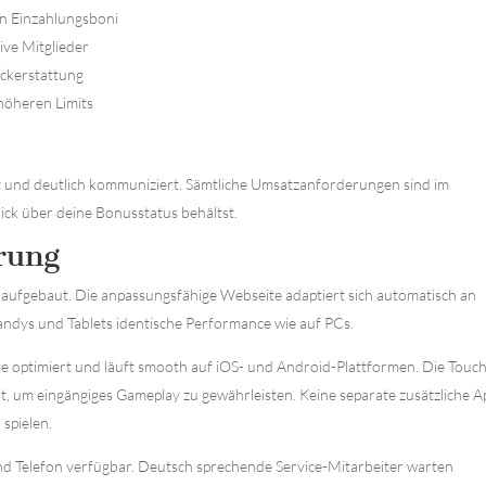
en Einzahlungsboni
ve Mitglieder
ckerstattung
höheren Limits
t und deutlich kommuniziert. Sämtliche Umsatzanforderungen sind im
ick über deine Bonusstatus behältst.
rung
t aufgebaut. Die anpassungsfähige Webseite adaptiert sich automatisch an
andys und Tablets identische Performance wie auf PCs.
äte optimiert und läuft smooth auf iOS- und Android-Plattformen. Die Touc
, um eingängiges Gameplay zu gewährleisten. Keine separate zusätzliche Ap
spielen.
nd Telefon verfügbar. Deutsch sprechende Service-Mitarbeiter warten