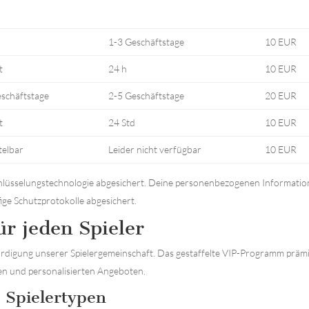
t
1-3 Geschäftstage
10 EUR
t
24 h
10 EUR
eschäftstage
2-5 Geschäftstage
20 EUR
t
24 Std
10 EUR
telbar
Leider nicht verfügbar
10 EUR
chlüsselungstechnologie abgesichert. Deine personenbezogenen Informati
ge Schutzprotokolle abgesichert.
r jeden Spieler
rdigung unserer Spielergemeinschaft. Das gestaffelte VIP-Programm präm
ilen und personalisierten Angeboten.
 Spielertypen