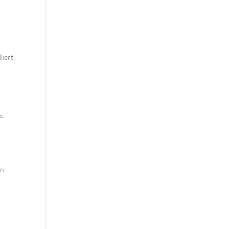
)
liert
P-
in