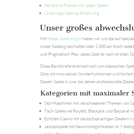
Attraktive Prämien für jeden Spieler
Unterwegs Gaming-Erfahrung
Unser großes abwechsl
Mit
Happy Jokers login
haben wir uns darauf spezialis
Unser Katalog beinhaltet über 2.500 akribisch sele
und Pragmatisch Play. Jedes Spiel ist nach strikten 
Diese Bandbreite erstreckt sich von klassischen Sp
Slots mit innovativen Sonderfunktionen und fortsch
Dealer-Spiele in Live, bei denen professionelle Dea
Kategorien mit maximaler S
Slot-Maschinen mit verschiedenen Themen von Sa
Tisch-Spiele wie Roulett, Blackjack und Baccarat in
Echtzeit-Casino mit deutschsprachigen Dealern r
Jackpotspiele mit Gewinnmöglichkeiten im 7-stelli