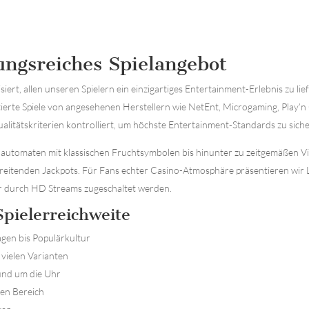
ungsreiches Spielangebot
iert, allen unseren Spielern ein einzigartiges Entertainment-Erlebnis zu lie
ktierte Spiele von angesehenen Herstellern wie NetEnt, Microgaming, Play’
Qualitätskriterien kontrolliert, um höchste Entertainment-Standards zu sich
ielautomaten mit klassischen Fruchtsymbolen bis hinunter zu zeitgemäßen V
reitenden Jackpots. Für Fans echter Casino-Atmosphäre präsentieren wir 
ler durch HD Streams zugeschaltet werden.
pielerreichweite
gen bis Populärkultur
 vielen Varianten
und um die Uhr
gen Bereich