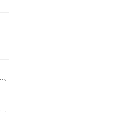
onen
iert