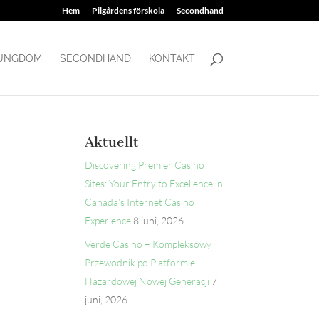
Hem
Pilgårdens förskola
Secondhand
 UNGDOM
SECONDHAND
KONTAKT
Aktuellt
Discovering Premier Casino
Sites: Your Entry to Excellence in
Canada’s Internet Casino
Experience
8 juni, 2026
Verde Casino – Kompleksowy
Przewodnik po Platformie
Hazardowej Nowej Generacji
7
juni, 2026