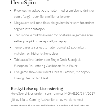
HeroSpin
Progressive jackpot-automater med premiebeholdninger
som ofte går over flere millioner kroner
Megaways-spill med fleksible gevinstlinjer som forandrer
seg ved hver rotasjon
Tradisjonelle fruktmaskiner for nostalgiske gamere som
setter pris på konvensjonell gameplay
Tema-baserte spilleautomater bygget på popkultur,
mytologi og historisk hendelser
Tableauspillvarianter som Single Deck Blackjack,
European Roulette og Caribbean Stud Poker
Live game shows inkludert Dream Catcher, Monopoly
Live og Deal or No Deal
Beskyttelse og Lisensiering
HeroSpin drives under lisensnummer MGA/B2C/394/2017
gitt av Malta Gaming Authority, en av verdens mest
respekterte tilsynsmyndigheter innanfor spillindustrien.