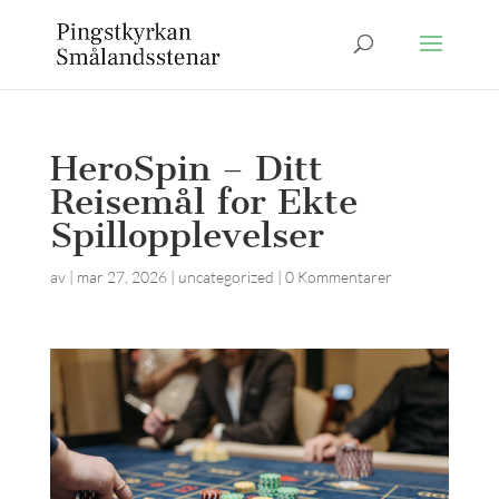
HeroSpin – Ditt
Reisemål for Ekte
Spillopplevelser
av
|
mar 27, 2026
|
uncategorized
|
0 Kommentarer