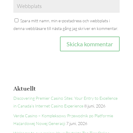
Spara mitt namn, min e-postadress och webbplats i
denna webbläsare till nästa gång jag skriver en kommentar.
Aktuellt
Discovering Premier Casino Sites: Your Entry to Excellence
in Canada’s Internet Casino Experience
8 juni, 2026
Verde Casino – Kompleksowy Przewodnik po Platformie
Hazardowej Nowej Generacji
7 juni, 2026