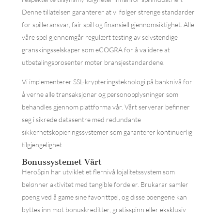
Denne tillatelsen garanterer at vi følger strenge standarder
for spilleransvar, fair spill og finansiell gjennomsiktighet. Alle
våre spel gjennomgår regulært testing av selvstendige
granskingsselskaper som eCOGRA for å validere at
utbetalingsprosenter møter bransjestandardene.
Vi implementerer SSL-krypteringsteknologi på banknivå for
å verne alle transaksjonar og personopplysninger som
behandles gjennom plattforma vår. Vårt serverar befinner
seg i sikrede datasentre med redundante
sikkerhetskopieringssystemer som garanterer kontinuerlig
tilgjengelighet.
Bonussystemet Vårt
HeroSpin har utviklet et flernivå lojalitetssystem som
belønner aktivitet med tangible fordeler. Brukarar samler
poeng ved å game sine favorittpel, og disse poengene kan
byttes inn mot bonuskreditter, gratisspinn eller eksklusiv