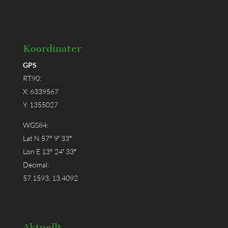
Koordinater
GPS
RT90:
X: 6339567
Y: 1355027
WGS84:
Lat N 57° 9′ 33″
Lon E 13° 24′ 33″
Decimal:
57.1593, 13.4092
Aktuellt