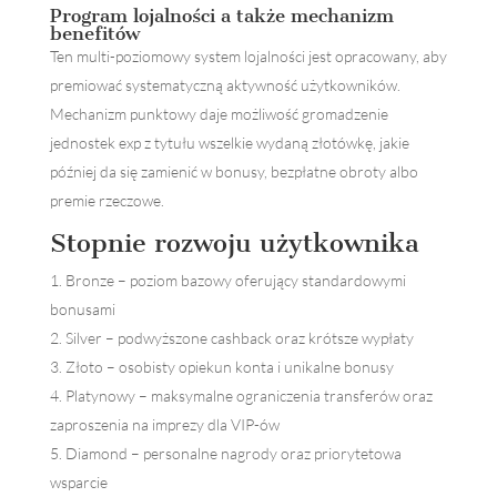
Program lojalności a także mechanizm
benefitów
Ten multi-poziomowy system lojalności jest opracowany, aby
premiować systematyczną aktywność użytkowników.
Mechanizm punktowy daje możliwość gromadzenie
jednostek exp z tytułu wszelkie wydaną złotówkę, jakie
później da się zamienić w bonusy, bezpłatne obroty albo
premie rzeczowe.
Stopnie rozwoju użytkownika
Bronze – poziom bazowy oferujący standardowymi
bonusami
Silver – podwyższone cashback oraz krótsze wypłaty
Złoto – osobisty opiekun konta i unikalne bonusy
Platynowy – maksymalne ograniczenia transferów oraz
zaproszenia na imprezy dla VIP-ów
Diamond – personalne nagrody oraz priorytetowa
wsparcie