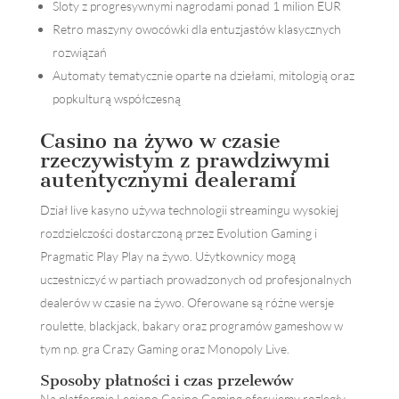
Sloty z progresywnymi nagrodami ponad 1 milion EUR
Retro maszyny owocówki dla entuzjastów klasycznych
rozwiązań
Automaty tematycznie oparte na dziełami, mitologią oraz
popkulturą współczesną
Casino na żywo w czasie
rzeczywistym z prawdziwymi
autentycznymi dealerami
Dział live kasyno używa technologii streamingu wysokiej
rozdzielczości dostarczoną przez Evolution Gaming i
Pragmatic Play Play na żywo. Użytkownicy mogą
uczestniczyć w partiach prowadzonych od profesjonalnych
dealerów w czasie na żywo. Oferowane są różne wersje
roulette, blackjack, bakary oraz programów gameshow w
tym np. gra Crazy Gaming oraz Monopoly Live.
Sposoby płatności i czas przelewów
Na platformie Legiano Casino Gaming oferujemy rozległy