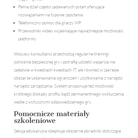
Pełna dział często zadawanych pytań oferująca
rozwiązaniami na typowe zapytania
Telefoniczny pomoc dla graczy VIP
Przewodniki wideo wyjaśniające najważniejsze możliwości
platformy
Wszyscy konsultanci przechodzą regularne treningi
odnośnie bezpiecznej gry i potrafią udzielić wsparcia nie
zaledwie w kwestiach kwestiach IT, ale również w zakresie
obszarze ustanawiania ograniczeń i użytkowania z narzędzi
narzędzi zarządzania. System proponuje też możliwość
krótkiego blokady profilu bądź permanentnego wykluczenia
wedle z wytycznymi odpowiedzialnego gry.
Pomocnicze materiały
szkoleniowe
Sekcja edukacyjna obejmuje obszerne poradniki dotyczące