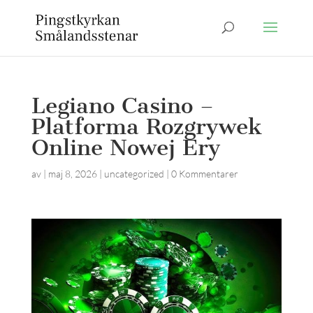
Legiano Casino –
Platforma Rozgrywek
Online Nowej Ery
av
|
maj 8, 2026
|
uncategorized
|
0 Kommentarer