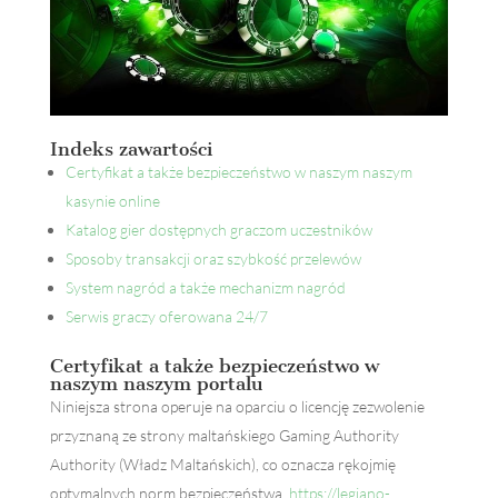
Indeks zawartości
Certyfikat a także bezpieczeństwo w naszym naszym
kasynie online
Katalog gier dostępnych graczom uczestników
Sposoby transakcji oraz szybkość przelewów
System nagród a także mechanizm nagród
Serwis graczy oferowana 24/7
Certyfikat a także bezpieczeństwo w
naszym naszym portalu
Niniejsza strona operuje na oparciu o licencję zezwolenie
przyznaną ze strony maltańskiego Gaming Authority
Authority (Władz Maltańskich), co oznacza rękojmię
optymalnych norm bezpieczeństwa.
https://legiano-