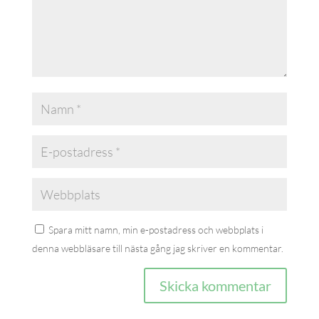
Spara mitt namn, min e-postadress och webbplats i
denna webbläsare till nästa gång jag skriver en kommentar.