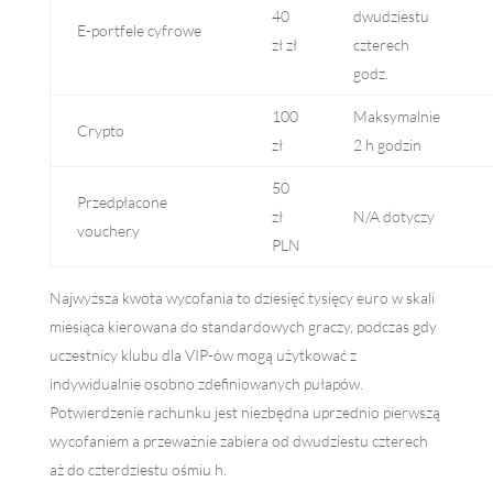
40
dwudziestu
E-portfele cyfrowe
zł zł
czterech
godz.
100
Maksymalnie
Crypto
zł
2 h godzin
50
Przedpłacone
zł
N/A dotyczy
vouchery
PLN
Najwyższa kwota wycofania to dziesięć tysięcy euro w skali
miesiąca kierowana do standardowych graczy, podczas gdy
uczestnicy klubu dla VIP-ów mogą użytkować z
indywidualnie osobno zdefiniowanych pułapów.
Potwierdzenie rachunku jest niezbędna uprzednio pierwszą
wycofaniem a przeważnie zabiera od dwudziestu czterech
aż do czterdziestu ośmiu h.