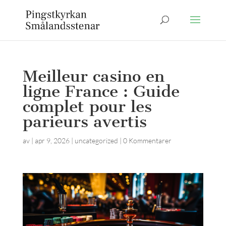
Meilleur casino en
ligne France : Guide
complet pour les
parieurs avertis
av
|
apr 9, 2026
|
uncategorized
|
0 Kommentarer