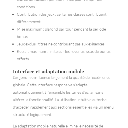
conditions
Contribution des jeux : certaines classes contribuent
différemment
Mise maximum : plafond par tour pendant la période
bonus
Jeux exclus : titres ne contribuant pas aux exigences
Retrait maximum : limite sur les revenus issus de bonus
offerts
Interface et adaptation mobile
L’ergonomie influence largement la qualité de l’expérience
globale. Cette interface responsive s’adapte
automatiquement à l’ensemble les tailles d’écran sans
altérer la fonctionnalité. La utilisation intuitive autorise
d’accéder rapidement aux sections essentielles via un menu
structuré logiquement.
La adaptation mobile naturelle élimine le nécessité de