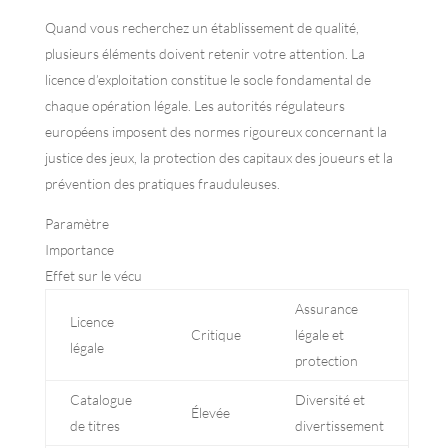
Quand vous recherchez un établissement de qualité,
plusieurs éléments doivent retenir votre attention. La
licence d’exploitation constitue le socle fondamental de
chaque opération légale. Les autorités régulateurs
européens imposent des normes rigoureux concernant la
justice des jeux, la protection des capitaux des joueurs et la
prévention des pratiques frauduleuses.
Paramètre
Importance
Effet sur le vécu
Assurance
Licence
Critique
légale et
légale
protection
Catalogue
Diversité et
Élevée
de titres
divertissement