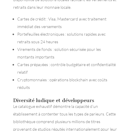
retraits dans leur monnaie locale.
Cartes de crédit : Visa, Mastercard avec traitement
immédiat des versements
Portefeuilles électroniques : solutions rapides avec
retraits sous 24 heures
Virements de fonds : solution sécurisée pour les
montants importants
Cartes prépayées : contrôle budgétaire et confidentialité
relatif
Cryptomonnaies : opérations blockchain avec coûts
réduits
Diversité ludique et développeurs
Le catalogue exhaustif démontre la capacité d’un
établissement à contenter tous les types de parieurs. Cette
bibliothèque comprend plusieurs millions de titres
provenant de studios réputés internationalement pour leur