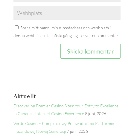
Spara mitt namn, min e-postadress och webbplats i
denna webbläsare till nästa gång jag skriver en kommentar.
Aktuellt
Discovering Premier Casino Sites: Your Entry to Excellence
in Canada’s Internet Casino Experience
8 juni, 2026
Verde Casino – Kompleksowy Przewodnik po Platformie
Hazardowej Nowej Generacji
7 juni, 2026