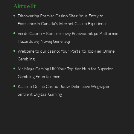
Aktuellt
Discovering Premier Casino Sites: Your Entry to
Excellence in Canada’s Internet Casino Experience
Verde Casino – Kompleksowy Przewodnik po Platformie
Hazardowej Nowej Generacji
Welcome to our casino: Your Portal to Top-Tier Online
Gambling
Mr Mega Gaming UK: Your Top-tier Hub for Superior
Gambling Entertainment
Kaasino Online Casino: Jouw Definitieve Wegwijzer
omtrent Digitaal Gaming