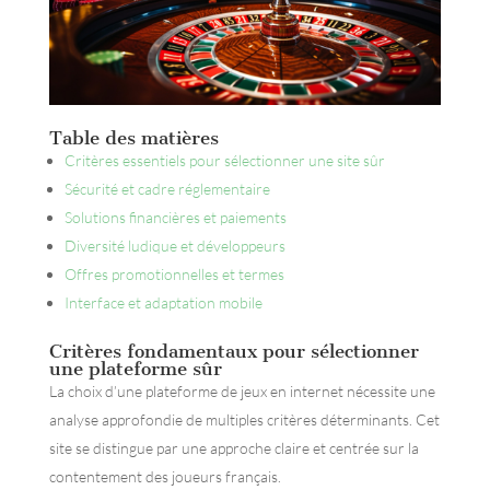
Table des matières
Critères essentiels pour sélectionner une site sûr
Sécurité et cadre réglementaire
Solutions financières et paiements
Diversité ludique et développeurs
Offres promotionnelles et termes
Interface et adaptation mobile
Critères fondamentaux pour sélectionner
une plateforme sûr
La choix d’une plateforme de jeux en internet nécessite une
analyse approfondie de multiples critères déterminants. Cet
site se distingue par une approche claire et centrée sur la
contentement des joueurs français.