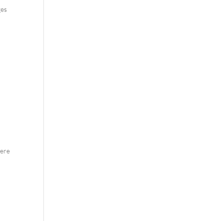
ges
dere