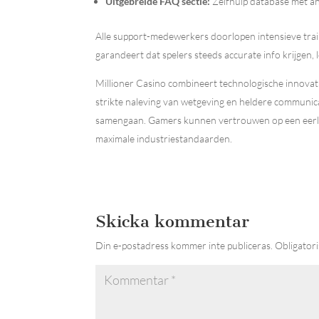
Uitgebreide FAQ sectie:
Zelfhulp database met a
Alle support-medewerkers doorlopen intensieve trai
garandeert dat spelers steeds accurate info krijgen
Millioner Casino combineert technologische innovati
strikte naleving van wetgeving en heldere communic
samengaan. Gamers kunnen vertrouwen op een eerlijk
maximale industriestandaarden.
Skicka kommentar
Din e-postadress kommer inte publiceras.
Obligatori