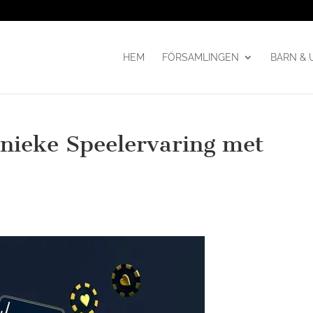
HEM
FÖRSAMLINGEN
BARN &
Unieke Speelervaring met