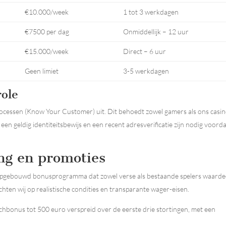
€10.000/week
1 tot 3 werkdagen
€7500 per dag
Onmiddellijk – 12 uur
€15.000/week
Direct – 6 uur
Geen limiet
3-5 werkdagen
role
cessen (Know Your Customer) uit. Dit behoedt zowel gamers als ons casi
en geldig identiteitsbewijs en een recent adresverificatie zijn nodig voord
ng en promoties
 opgebouwd bonusprogramma dat zowel verse als bestaande spelers waarde
hten wij op realistische condities en transparante wager-eisen.
hbonus tot 500 euro verspreid over de eerste drie stortingen, met een