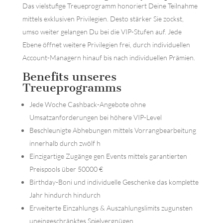
Das vielstufige Treueprogramm honoriert Deine Teilnahme
mittels exklusiven Privilegien. Desto stärker Sie zockst,
umso weiter gelangen Du bei die VIP-Stufen auf. Jede
Ebene öffnet weitere Privilegien frei, durch individuellen
Account-Managern hinauf bis nach individuellen Prämien.
Benefits unseres
Treueprogramms
Jede Woche Cashback-Angebote ohne
Umsatzanforderungen bei höhere VIP-Level
Beschleunigte Abhebungen mittels Vorrangbearbeitung
innerhalb durch zwölf h
Einzigartige Zugänge gen Events mittels garantierten
Preispools über 50000 €
Birthday-Boni und individuelle Geschenke das komplette
Jahr hindurch hindurch
Erweiterte Einzahlungs & Auszahlungslimits zugunsten
uneingeschränktes Spielvergnügen