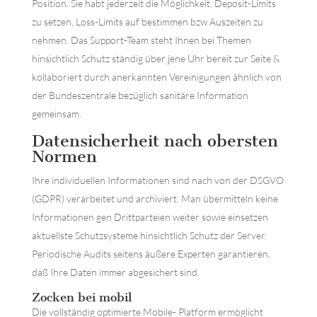
Position. Sie habt jederzeit die Möglichkeit, Deposit-Limits
zu setzen, Loss-Limits auf bestimmen bzw Auszeiten zu
nehmen. Das Support-Team steht Ihnen bei Themen
hinsichtlich Schutz ständig über jene Uhr bereit zur Seite &
kollaboriert durch anerkannten Vereinigungen ähnlich von
der Bundeszentrale bezüglich sanitäre Information
gemeinsam.
Datensicherheit nach obersten
Normen
Ihre individuellen Informationen sind nach von der DSGVO
(GDPR) verarbeitet und archiviert. Man übermitteln keine
Informationen gen Drittparteien weiter sowie einsetzen
aktuellste Schutzsysteme hinsichtlich Schutz der Server.
Periodische Audits seitens äußere Experten garantieren,
daß Ihre Daten immer abgesichert sind.
Zocken bei mobil
Die vollständig optimierte Mobile- Platform ermöglicht