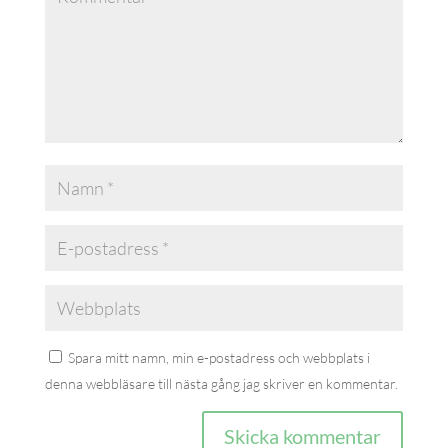
Spara mitt namn, min e-postadress och webbplats i
denna webbläsare till nästa gång jag skriver en kommentar.