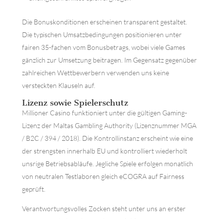
Die Bonuskonditionen erscheinen transparent gestaltet.
Die typischen Umsatzbedingungen positionieren unter
fairen 35-fachen vom Bonusbetrags, wobei viele Games
gänzlich zur Umsetzung beitragen. Im Gegensatz gegenüber
zahlreichen Wettbewerbern verwenden uns keine
versteckten Klauseln auf.
Lizenz sowie Spielerschutz
Millioner Casino funktioniert unter die gültigen Gaming-
Lizenz der Maltas Gambling Authority (Lizenznummer MGA
/ B2C / 394 / 2018). Die Kontrollinstanz erscheint wie eine
der strengsten innerhalb EU und kontrolliert wiederholt
unsrige Betriebsabläufe. Jegliche Spiele erfolgen monatlich
von neutralen Testlaboren gleich eCOGRA auf Fairness
geprüft.
Verantwortungsvolles Zocken steht unter uns an erster