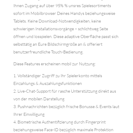
Ihnen Zugang auf über 95% % unsres Spielesortiments
sofort im Mobilbrowser Deines Handys beziehungsweise
Tablets. Keine Download-Notwendigkeiten, keine
schwierigen Installationsvorgänge – schlichtweg Seite
öffnen und losspielen. Diese adaptive Oberfläche passt sich
selbsttätig an Eure Bildschirmgröße an & offeriert
benutzerfreundliche Touch-Bedienung.
Diese Features erscheinen mobil zur Nutzung:
Vollständiger Zugriff zu Ihr Spielerkonto mittels
Einzahlungs & Auszahlungsfunktionen
Live-Chat-Support für rasche Unterstützung direkt aus
von der mobilen Darstellung
Pushnachrichten bezüglich frische Bonusse & Events laut
Ihrer Einwilligung
Biometrische Authentifizierung durch Fingerprint
beziehungsweise Face-ID bezüglich maximale Protektion