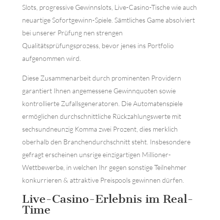
Slots, progressive Gewinnslots, Live-Casino-Tische wie auch
neuartige Sofortgewinn-Spiele. Sämtliches Game absolviert
bei unserer Prüfung nen strengen
Qualitätsprüfungsprozess, bevor jenes ins Portfolio
aufgenommen wird.
Diese Zusammenarbeit durch prominenten Providern
garantiert Ihnen angemessene Gewinnquoten sowie
kontrollierte Zufallsgeneratoren. Die Automatenspiele
ermöglichen durchschnittliche Rückzahlungswerte mit
sechsundneunzig Komma zwei Prozent, dies merklich
oberhalb den Branchendurchschnitt steht. Insbesondere
gefragt erscheinen unsrige einzigartigen Millioner-
Wettbewerbe, in welchen Ihr gegen sonstige Teilnehmer
konkurrieren & attraktive Preispools gewinnen dürfen.
Live-Casino-Erlebnis im Real-
Time