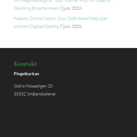
Mr Mega Gaming UK: Your Top-tier Hub for Superior
Gambling Entertainment
7 juni, 2026
Kaasino Online Casino: Jouw Definitieve Wegwijzer
omtrent Digitaal Gaming
7 juni, 2026
Kontakt
Pingstkyrkan
Södra Nissastigen 20
33332 Smålandsstenar