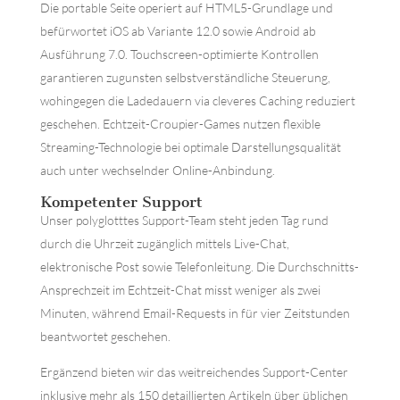
Die portable Seite operiert auf HTML5-Grundlage und
befürwortet iOS ab Variante 12.0 sowie Android ab
Ausführung 7.0. Touchscreen-optimierte Kontrollen
garantieren zugunsten selbstverständliche Steuerung,
wohingegen die Ladedauern via cleveres Caching reduziert
geschehen. Echtzeit-Croupier-Games nutzen flexible
Streaming-Technologie bei optimale Darstellungsqualität
auch unter wechselnder Online-Anbindung.
Kompetenter Support
Unser polyglotttes Support-Team steht jeden Tag rund
durch die Uhrzeit zugänglich mittels Live-Chat,
elektronische Post sowie Telefonleitung. Die Durchschnitts-
Ansprechzeit im Echtzeit-Chat misst weniger als zwei
Minuten, während Email-Requests in für vier Zeitstunden
beantwortet geschehen.
Ergänzend bieten wir das weitreichendes Support-Center
inklusive mehr als 150 detaillierten Artikeln über üblichen