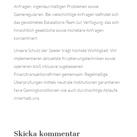
Anfragen, ingenieurmäßigen Problemen sowie
Gameregularien. Bei vielschichtige Anfragen befindet sich
das gewidmetes Eskalations-Team zur Verfügung, das sich
hinsichtlich gesetzliche sowie monetäre Anfragen
konzentriert.
Unsere Schutz der Spieler trägt höchste Wichtigkeit. Wir
implementieren aktuellste Kryptierungstechniken sowie
operieren bloß inklusive zugelassenen
Finanztransaktionsfirmen gemeinsam. Regelmäßige
Überprüfungen mittels neutrale Institutionen garantieren
faire Gamingkonditionen wie auch durchsichtige Abläufe
innerhalb uns.
Skicka kommentar