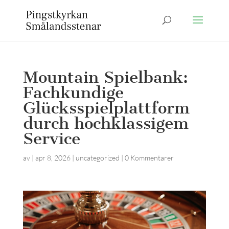
Mountain Spielbank:
Fachkundige
Glücksspielplattform
durch hochklassigem
Service
av
|
apr 8, 2026
|
uncategorized
|
0 Kommentarer