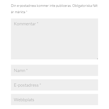
Din e-postadress kommer inte publiceras.
Obligatoriska fält
är märkta
*