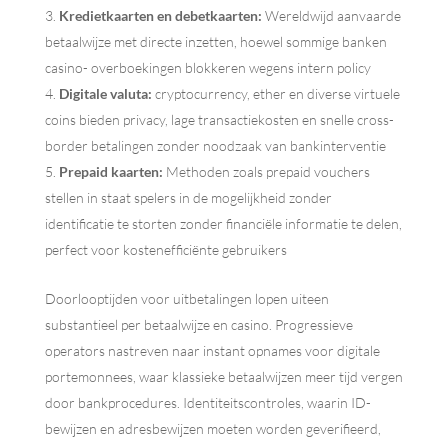
Kredietkaarten en debetkaarten:
Wereldwijd aanvaarde
betaalwijze met directe inzetten, hoewel sommige banken
casino- overboekingen blokkeren wegens intern policy
Digitale valuta:
cryptocurrency, ether en diverse virtuele
coins bieden privacy, lage transactiekosten en snelle cross-
border betalingen zonder noodzaak van bankinterventie
Prepaid kaarten:
Methoden zoals prepaid vouchers
stellen in staat spelers in de mogelijkheid zonder
identificatie te storten zonder financiële informatie te delen,
perfect voor kostenefficiënte gebruikers
Doorlooptijden voor uitbetalingen lopen uiteen
substantieel per betaalwijze en casino. Progressieve
operators nastreven naar instant opnames voor digitale
portemonnees, waar klassieke betaalwijzen meer tijd vergen
door bankprocedures. Identiteitscontroles, waarin ID-
bewijzen en adresbewijzen moeten worden geverifieerd,