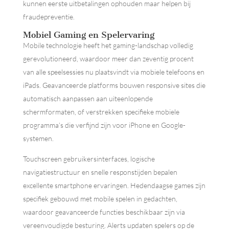
kunnen eerste uitbetalingen ophouden maar helpen bij
fraudepreventie.
Mobiel Gaming en Spelervaring
Mobile technologie heeft het gaming-landschap volledig
gerevolutioneerd, waardoor meer dan zeventig procent
van alle speelsessies nu plaatsvindt via mobiele telefoons en
iPads. Geavanceerde platforms bouwen responsive sites die
automatisch aanpassen aan uiteenlopende
schermformaten, of verstrekken specifieke mobiele
programma’s die verfijnd zijn voor iPhone en Google-
systemen.
Touchscreen gebruikersinterfaces, logische
navigatiestructuur en snelle responstijden bepalen
excellente smartphone ervaringen. Hedendaagse games zijn
specifiek gebouwd met mobile spelen in gedachten,
waardoor geavanceerde functies beschikbaar zijn via
vereenvoudigde besturing. Alerts updaten spelers op de