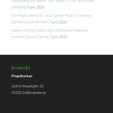
Welcome to our casino: Your Portal to Top-Tier Online
Gambling
7 juni, 2026
Mr Mega Gaming UK: Your Top-tier Hub for Superior
Gambling Entertainment
7 juni, 2026
Kaasino Online Casino: Jouw Definitieve Wegwijzer
omtrent Digitaal Gaming
7 juni, 2026
Kontakt
Pingstkyrkan
Södra Nissastigen 20
33332 Smålandsstenar