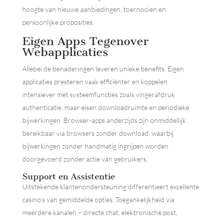
hoogte van nieuwe aanbiedingen, toernooien en
persoonlijke proposities.
Eigen Apps Tegenover
Webapplicaties
Allebei de benaderingen leveren unieke benefits. Eigen
applicaties presteren vaak efficiënter en koppelen
intensiever met systeemfuncties zoals vingerafdruk
authenticatie, maar eisen downloadruimte en periodieke
bijwerkingen. Browser-apps anderzijds zijn onmiddellijk
bereikbaar via browsers zonder download, waarbij
bijwerkingen zonder handmatig ingrijpen worden
doorgevoerd zonder actie van gebruikers.
Support en Assistentie
Uitstekende klantenondersteuning differentieert excellente
casino’s van gemiddelde opties. Toegankelijkheid via
meerdere kanalen – directe chat, elektronische post,