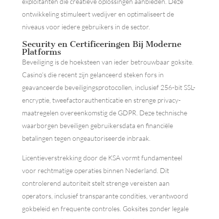
exploitanten die creatieve oplossingen aanbieden. Deze
ontwikkeling stimuleert wedijver en optimaliseert de
niveaus voor iedere gebruikers in de sector.
Security en Certificeringen Bij Moderne
Platforms
Beveiliging is de hoeksteen van ieder betrouwbaar goksite.
Casino’s die recent zijn gelanceerd steken fors in
geavanceerde beveiligingsprotocollen, inclusief 256-bit SSL-
encryptie, tweefactorauthenticatie en strenge privacy-
maatregelen overeenkomstig de GDPR. Deze technische
waarborgen beveiligen gebruikersdata en financiële
betalingen tegen ongeautoriseerde inbraak.
Licentieverstrekking door de KSA vormt fundamenteel
voor rechtmatige operaties binnen Nederland. Dit
controlerend autoriteit stelt strenge vereisten aan
operators, inclusief transparante condities, verantwoord
gokbeleid en frequente controles. Goksites zonder legale