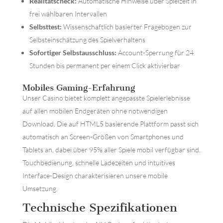
Realitätscheck:
Automatische Hinweise über Spielzeit in
frei wählbaren Intervallen
Selbsttest:
Wissenschaftlich basierter Fragebogen zur
Selbsteinschätzung des Spielverhaltens
Sofortiger Selbstausschluss:
Account-Sperrung für 24
Stunden bis permanent per einem Click aktivierbar
Mobiles Gaming-Erfahrung
Unser Casino bietet komplett angepasste Spielerlebnisse
auf allen mobilen Endgeräten ohne notwendigen
Download. Die auf HTML5 basierende Plattform passt sich
automatisch an Screen-Größen von Smartphones und
Tablets an, dabei über 95% aller Spiele mobil verfügbar sind.
Touchbedienung, schnelle Ladezeiten und intuitives
Interface-Design charakterisieren unsere mobile
Umsetzung.
Technische Spezifikationen