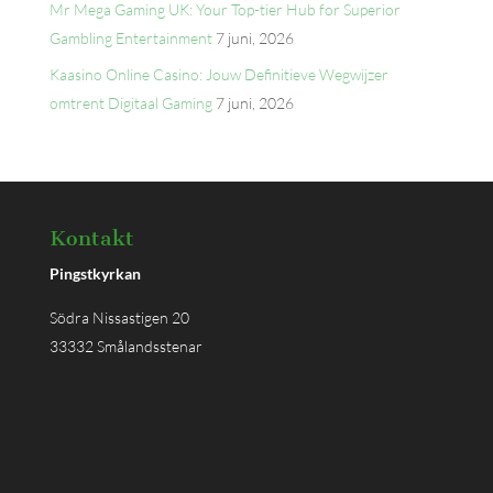
Mr Mega Gaming UK: Your Top-tier Hub for Superior
Gambling Entertainment
7 juni, 2026
Kaasino Online Casino: Jouw Definitieve Wegwijzer
omtrent Digitaal Gaming
7 juni, 2026
Kontakt
Pingstkyrkan
Södra Nissastigen 20
33332 Smålandsstenar