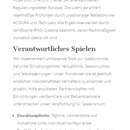
Regulierungsstellen Europas. Die Lizenz garantiert
regelmäßige Prüfungen durch unabhängige Testlabors wie
eCOGRA und iTech Labs. Alle Ergebnisse werden durch
zertifizierte RNG-Systeme bestimmt, deren Rechtmäßigkeit
monatlich überprüft wird.
Verantwortliches Spielen
Wir implementiert umfassende Tools zur Spielkontrolle,
darunter Einzahlungslimits, Verlustlimits, Session-Limits
und Selbstsperrungen. Unser Kundenservice ist geschult,
Anzeichen risikobehafteten Verhaltens zu erkennen und
proaktiv Hilfe anzubieten. Partnerschaften mit
Einrichtungen wie GamCare und BeGambleAware
unterstreichen unser Verpflichtung für Spielerschutz.
Einzahlungslimits:
Tägliche, wöchentliche und
monatliche Limits individuell konfigurierbar