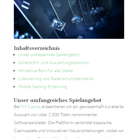
Inhaltsverzeichnis
Unser umfassendes Spielangebot
Sichere Ein- und Auszahlungsoptionen
Attraktive Boni für alle Spieler
Lizensierung und Datenschutzstandards
Mobile Gaming-Erfahrung
Unser umfangreiches Spielangebot
Bei
NV Casino
präsentieren wir ein gewissenhaft kuratierte
Auswahl von über 2.500 Titeln renommierter
Softwareanbieter. Die Plattform verbindet klassische
Casinospiele und innovativen Neuerscheinungen, wobei wir