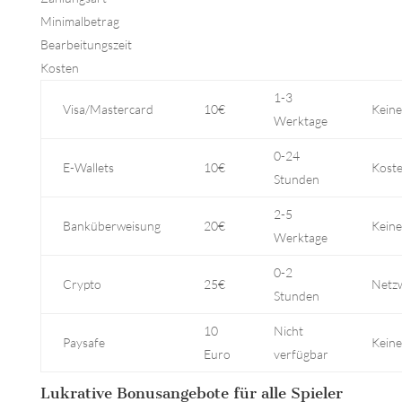
Minimalbetrag
Bearbeitungszeit
Kosten
1-3
Visa/Mastercard
10€
Keine
Werktage
0-24
E-Wallets
10€
Koste
Stunden
2-5
Banküberweisung
20€
Keine
Werktage
0-2
Crypto
25€
Netz
Stunden
10
Nicht
Paysafe
Keine
Euro
verfügbar
Lukrative Bonusangebote für alle Spieler