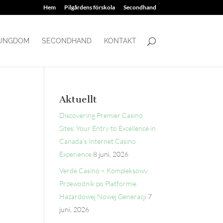
Hem
Pilgårdens förskola
Secondhand
 UNGDOM
SECONDHAND
KONTAKT
Aktuellt
Discovering Premier Casino
Sites: Your Entry to Excellence in
Canada’s Internet Casino
Experience
8 juni, 2026
Verde Casino – Kompleksowy
Przewodnik po Platformie
Hazardowej Nowej Generacji
7
juni, 2026