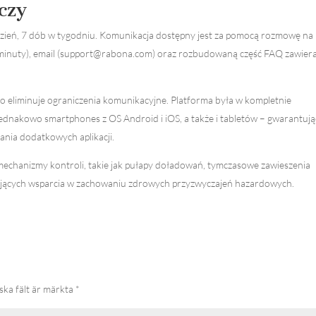
czy
dzień, 7 dób w tygodniu. Komunikacja dostępny jest za pomocą rozmowę na 
2 minuty), email (support@rabona.com) oraz rozbudowaną część FAQ zawier
co eliminuje ograniczenia komunikacyjne. Platforma była w kompletnie
nakowo smartphones z OS Android i iOS, a także i tabletów – gwarantują
nia dodatkowych aplikacji.
chanizmy kontroli, takie jak pułapy doładowań, tymczasowe zawieszenia
kujących wsparcia w zachowaniu zdrowych przyzwyczajeń hazardowych.
ska fält är märkta
*