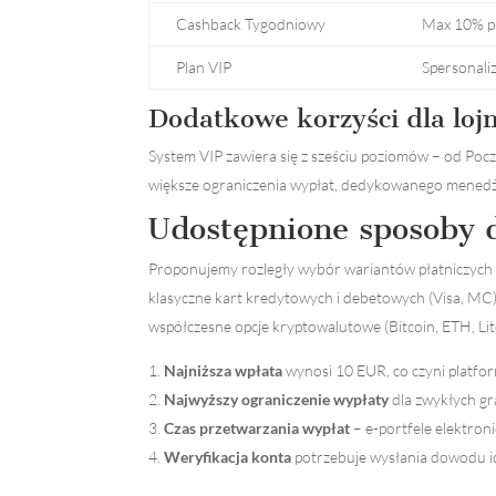
Cashback Tygodniowy
Max 10% p
Plan VIP
Spersonali
Dodatkowe korzyści dla loj
System VIP zawiera się z sześciu poziomów – od Poc
większe ograniczenia wypłat, dedykowanego menedżer
Udostępnione sposoby 
Proponujemy rozległy wybór wariantów płatniczyc
klasyczne kart kredytowych i debetowych (Visa, MC), 
współczesne opcje kryptowalutowe (Bitcoin, ETH, Lite
Najniższa wpłata
wynosi 10 EUR, co czyni platf
Najwyższy ograniczenie wypłaty
dla zwykłych gr
Czas przetwarzania wypłat
– e-portfele elektron
Weryfikacja konta
potrzebuje wysłania dowodu id