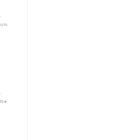
-
było
u
tkie