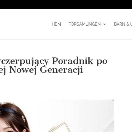
HEM
FÖRSAMLINGEN
BARN &
czerpujący Poradnik po
j Nowej Generacji