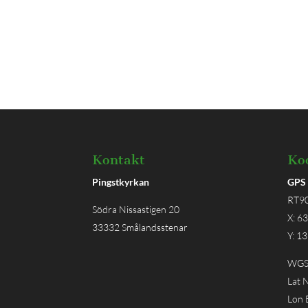
Kontakt
Ko
Pingstkyrkan
GPS
RT90
Södra Nissastigen 20
X: 6
33332 Smålandsstenar
Y: 1
WGS
Lat N
Lon 