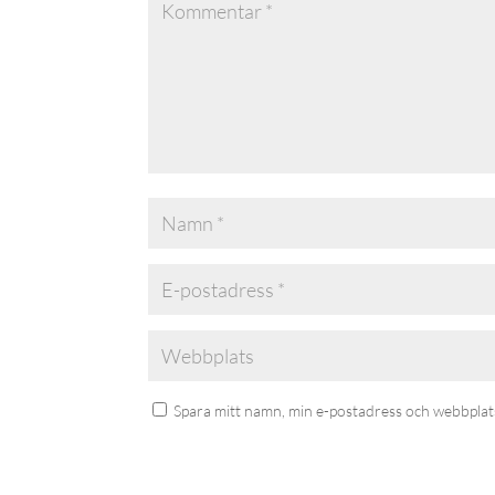
Spara mitt namn, min e-postadress och webbplats