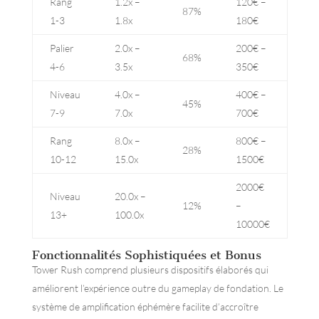
Rang
1.2x –
120€ –
87%
1-3
1.8x
180€
Palier
2.0x –
200€ –
68%
4-6
3.5x
350€
Niveau
4.0x –
400€ –
45%
7-9
7.0x
700€
Rang
8.0x –
800€ –
28%
10-12
15.0x
1500€
2000€
Niveau
20.0x –
12%
–
13+
100.0x
10000€
Fonctionnalités Sophistiquées et Bonus
Tower Rush comprend plusieurs dispositifs élaborés qui
améliorent l’expérience outre du gameplay de fondation. Le
système de amplification éphémère facilite d’accroître