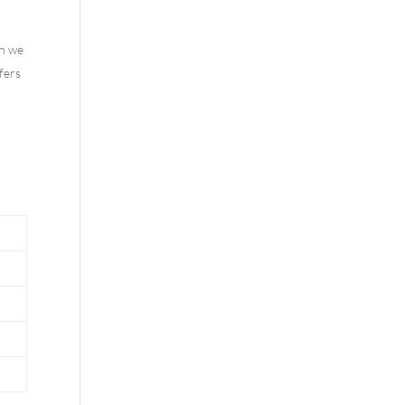
en we
fers