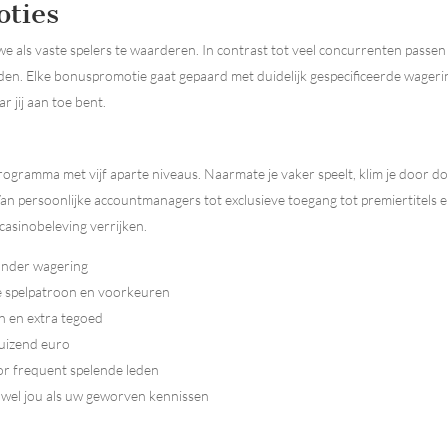
ties
 als vaste spelers te waarderen. In contrast tot veel concurrenten passen 
en. Elke bonuspromotie gaat gepaard met duidelijk gespecificeerde wageri
r jij aan toe bent.
ogramma met vijf aparte niveaus. Naarmate je vaker speelt, klim je door d
Van persoonlijke accountmanagers tot exclusieve toegang tot premiertitels 
casinobeleving verrijken.
zonder wagering
e spelpatroon en voorkeuren
n en extra tegoed
duizend euro
oor frequent spelende leden
wel jou als uw geworven kennissen