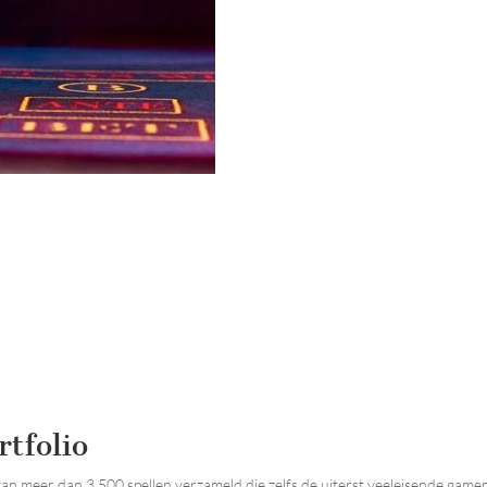
tfolio
van meer dan 3.500 spellen verzameld die zelfs de uiterst veeleisende game