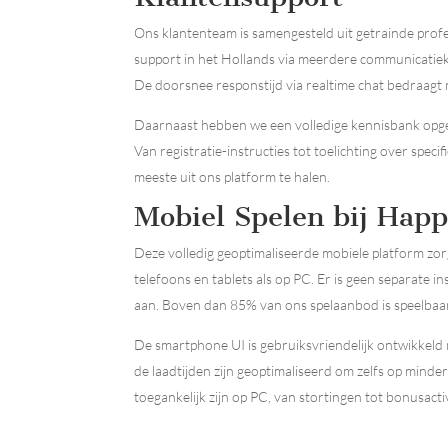
Ons klantenteam is samengesteld uit getrainde profe
support in het Hollands via meerdere communicatieka
De doorsnee responstijd via realtime chat bedraagt
Daarnaast hebben we een volledige kennisbank opge
Van registratie-instructies tot toelichting over speci
meeste uit ons platform te halen.
Mobiel Spelen bij Happ
Deze volledig geoptimaliseerde mobiele platform zor
telefoons en tablets als op PC. Er is geen separate 
aan. Boven dan 85% van ons spelaanbod is speelbaar o
De smartphone UI is gebruiksvriendelijk ontwikkeld 
de laadtijden zijn geoptimaliseerd om zelfs op mind
toegankelijk zijn op PC, van stortingen tot bonusactiv