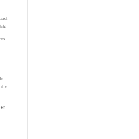
past.
eld.
res.
le
otte
 en