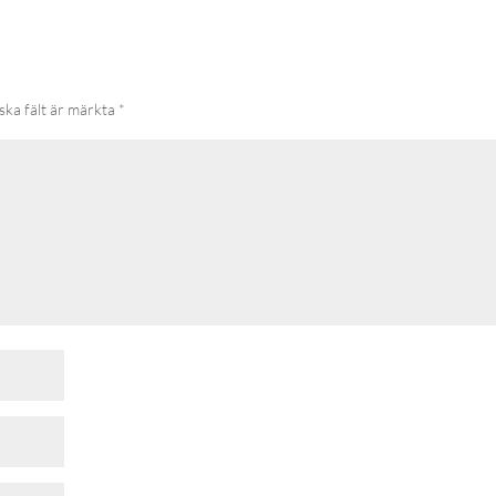
ska fält är märkta
*