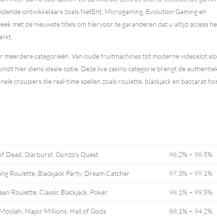
n leidende ontwikkelaars zoals NetEnt, Microgaming, Evolution Gaming en
ek met de nieuwste titels om hiervoor te garanderen dat u altijd access h
arkt.
ver meerdere categorieën. Van oude fruitmachines tot moderne videoslot slo
indt hier diens ideale optie. Deze live casino categorie brengt de authentie
le croupiers die real-time spellen zoals roulette, blackjack en baccarat ho
f Dead, Starburst, Gonzo’s Quest
96.2% – 98.5%
ing Roulette, Blackjack Party, Dream Catcher
97.3% – 99.1%
an Roulette, Classic Blackjack, Poker
98.1% – 99.5%
oolah, Major Millions, Hall of Gods
88.1% – 94.2%