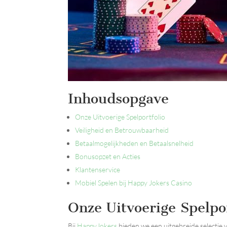
Inhoudsopgave
Onze Uitvoerige Spelportfolio
Veiligheid en Betrouwbaarheid
Betaalmogelijkheden en Betaalsnelheid
Bonusopzet en Acties
Klantenservice
Mobiel Spelen bij Happy Jokers Casino
Onze Uitvoerige Spelpor
Bij
HappyJokers
bieden we een uitgebreide selectie 