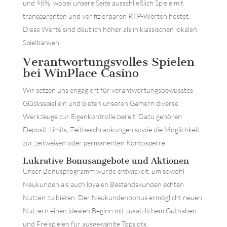
und 98%, wobei unsere Seite ausschließlich Spiele mit
transparenten und verifizierbaren RTP-Werten hostet.
Diese Werte sind deutlich höher als in klassischen lokalen
Spielbanken.
Verantwortungsvolles Spielen
bei WinPlace Casino
Wir setzen uns engagiert für verantwortungsbewusstes
Glücksspiel ein und bieten unseren Gamern diverse
Werkzeuge zur Eigenkontrolle bereit. Dazu gehören
Deposit-Limits, Zeitbeschränkungen sowie die Möglichkeit
zur zeitweisen oder permanenten Kontosperre.
Lukrative Bonusangebote und Aktionen
Unser Bonusprogramm wurde entwickelt, um sowohl
Neukunden als auch loyalen Bestandskunden echten
Nutzen zu bieten. Der Neukundenbonus ermöglicht neuen
Nutzern einen idealen Beginn mit zusätzlichem Guthaben
und Freispielen für ausgewählte Topslots.