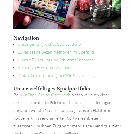
Navigation
Unser umfangreiches Spielportfolio
Zuverlässige Bezahlmethoden im Überblick
Unsere Zulassung und Schutzmaßnahmen
Attraktive Boni und Angebote
Mobile Spielerfahrung bei WinPlace Casino
Unser vielfältiges Spielportfolio
Bei
WinPlace Casino Österreich
bieten wir euch eine
akribisch kuratierte Palette an Glücksspielen, die sogar
anspruchsvollste Nutzer überzeugt. Unsere Plattform
kooperiert mit renommierten Softwareanbietern
zusammen, um Ihnen Zugang zu mehr als tausend qualitativ
hochwertigen Games zu ermöglichen.