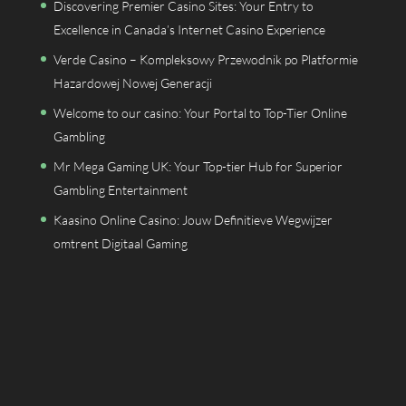
Discovering Premier Casino Sites: Your Entry to
Excellence in Canada’s Internet Casino Experience
Verde Casino – Kompleksowy Przewodnik po Platformie
Hazardowej Nowej Generacji
Welcome to our casino: Your Portal to Top-Tier Online
Gambling
Mr Mega Gaming UK: Your Top-tier Hub for Superior
Gambling Entertainment
Kaasino Online Casino: Jouw Definitieve Wegwijzer
omtrent Digitaal Gaming