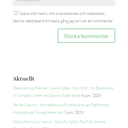
Spara mitt namn, min e-postadress och webbplats i
denna webbläsare till nästa gång jag skriver en kommentar.
Aktuellt
Discovering Premier Casino Sites: Your Entry to Excellence
in Canada’s Internet Casino Experience
8 juni, 2026
Verde Casino – Kompleksowy Przewodnik po Platformie
Hazardowej Nowej Generacji
7 juni, 2026
Welcome to our casino: Your Portal to Top-Tier Online