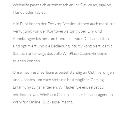
Webseite passt sich automatisch an Ihr Device an, egal ob
Handy oder Tablet.
Alle Funktionen der Desktop-Version stehen auch mobil zur
Verfügung: von der Kontoverwaltung über Ein- und
Abhebungen bis hin zum Kundenservice. Die Ladezeiten
sind optimiert und die Bedienung intuitiv konzipiert, damit
Sie auch unterwegs das volle WinPlace Casino-Erlebnis
erleben können.
Unser technisches Team arbeitet ständig an Optimierungen
und Updates, um euch stets die bestmögliche Gaming-
Erfahrung zu garantieren. Wir laden Sie ein, selbst zu
entdecken, was WinPlace Casino zu einer herausragenden
Wahl für Online-Glücksspiel macht.